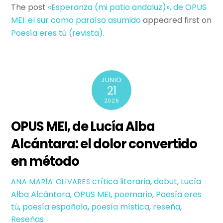
The post
«Esperanza (mi patio andaluz)», de OPUS
MEI: el sur como paraíso asumido
appeared first on
Poesí­a eres tú (revista)
.
JUNIO
21
2026
OPUS MEI, de Lucía Alba
Alcántara: el dolor convertido
en método
crítica literaria
,
debut
,
Lucía
ANA MARÍA OLIVARES
Alba Alcántara
,
OPUS MEI
,
poemario
,
Poesía eres
tú
,
poesía española
,
poesía mística
,
reseña
,
Reseñas