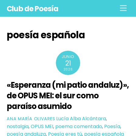
Skip
Club de Poesía
Men
to
content
poesía española
JUNIO
21
2026
«Esperanza (mi patio andaluz)»,
de OPUS MEI: el sur como
paraíso asumido
Lucía Alba Alcántara
,
ANA MARÍA OLIVARES
nostalgia
,
OPUS MEI
,
poema comentado
,
Poesía
,
poesía andaluza
,
Poesía eres tú
,
poesía española