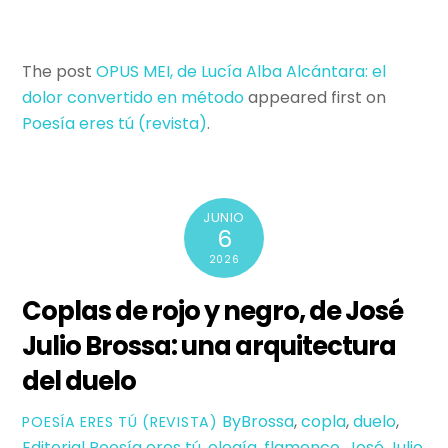
The post
OPUS MEI, de Lucía Alba Alcántara: el
dolor convertido en método
appeared first on
Poesí­a eres tú (revista)
.
JUNIO
6
2026
Coplas de rojo y negro, de José
Julio Brossa: una arquitectura
del duelo
ByBrossa
,
copla
,
duelo
,
POESÍ­A ERES TÚ (REVISTA)
Editorial Poesía eres tú
,
elegía
,
flamenco
,
José Julio