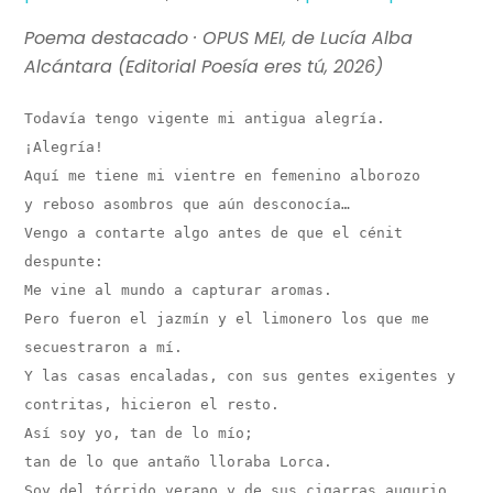
Poema destacado · OPUS MEI, de Lucía Alba
Alcántara (Editorial Poesía eres tú, 2026)
Todavía tengo vigente mi antigua alegría.

¡Alegría!

Aquí me tiene mi vientre en femenino alborozo

y reboso asombros que aún desconocía…

Vengo a contarte algo antes de que el cénit 
despunte:

Me vine al mundo a capturar aromas.

Pero fueron el jazmín y el limonero los que me 
secuestraron a mí.

Y las casas encaladas, con sus gentes exigentes y 
contritas, hicieron el resto.

Así soy yo, tan de lo mío;

tan de lo que antaño lloraba Lorca.

Soy del tórrido verano y de sus cigarras augurio.
