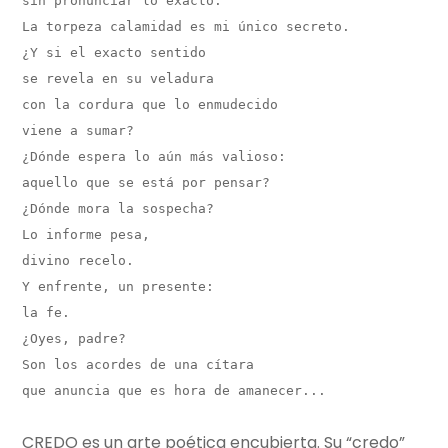
sin pronunciar lo exacto.

La torpeza calamidad es mi único secreto.

¿Y si el exacto sentido

se revela en su veladura

con la cordura que lo enmudecido

viene a sumar?

¿Dónde espera lo aún más valioso:

aquello que se está por pensar?

¿Dónde mora la sospecha?

Lo informe pesa,

divino recelo.

Y enfrente, un presente:

la fe.

¿Oyes, padre?

Son los acordes de una cítara

que anuncia que es hora de amanecer...
CREDO es un arte poética encubierta. Su “credo”