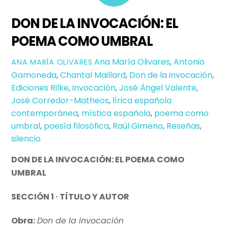
DON DE LA INVOCACIÓN: EL
POEMA COMO UMBRAL
Ana María Olivares
,
Antonio
ANA MARÍA OLIVARES
Gamoneda
,
Chantal Maillard
,
Don de la invocación
,
Ediciones Rilke
,
invocación
,
José Ángel Valente
,
José Corredor-Matheos
,
lírica española
contemporánea
,
mística española
,
poema como
umbral
,
poesía filosófica
,
Raúl Gimeno
,
Reseñas
,
silencio
DON DE LA INVOCACIÓN: EL POEMA COMO
UMBRAL
SECCIÓN 1 · TÍTULO Y AUTOR
Obra:
Don de la invocación