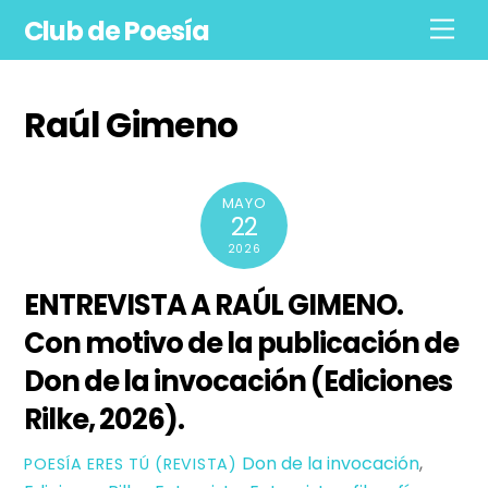
Skip
Club de Poesía
Men
to
content
Raúl Gimeno
MAYO
22
2026
ENTREVISTA A RAÚL GIMENO.
Con motivo de la publicación de
Don de la invocación (Ediciones
Rilke, 2026).
Don de la invocación
,
POESÍ­A ERES TÚ (REVISTA)