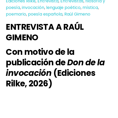
Ediciones Rilke
,
Entrevista
,
Entrevistas
,
filosofía y
poesía
,
invocación
,
lenguaje poético
,
mística
,
poemario
,
poesía española
,
Raúl Gimeno
ENTREVISTA A RAÚL
GIMENO
Con motivo de la
publicación de
Don de la
invocación
(Ediciones
Rilke, 2026)