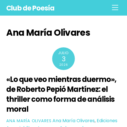
Skip
Club de Poesía
Men
to
content
Ana María Olivares
JULIO
3
2026
«Lo que veo mientras duermo»,
de Roberto Pepió Martínez: el
thriller como forma de análisis
moral
Ana María Olivares
,
Ediciones
ANA MARÍA OLIVARES