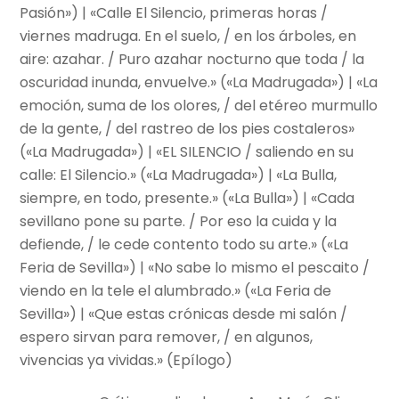
Pasión») | «Calle El Silencio, primeras horas /
viernes madruga. En el suelo, / en los árboles, en
aire: azahar. / Puro azahar nocturno que toda / la
oscuridad inunda, envuelve.» («La Madrugada») | «La
emoción, suma de los olores, / del etéreo murmullo
de la gente, / del rastreo de los pies costaleros»
(«La Madrugada») | «EL SILENCIO / saliendo en su
calle: El Silencio.» («La Madrugada») | «La Bulla,
siempre, en todo, presente.» («La Bulla») | «Cada
sevillano pone su parte. / Por eso la cuida y la
defiende, / le cede contento todo su arte.» («La
Feria de Sevilla») | «No sabe lo mismo el pescaito /
viendo en la tele el alumbrado.» («La Feria de
Sevilla») | «Que estas crónicas desde mi salón /
espero sirvan para remover, / en algunos,
vivencias ya vividas.» (Epílogo)