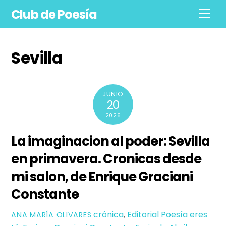
Skip
Club de Poesía
Men
to
content
Sevilla
JUNIO
20
2026
La imaginacion al poder: Sevilla
en primavera. Cronicas desde
mi salon, de Enrique Graciani
Constante
crónica
,
Editorial Poesía eres
ANA MARÍA OLIVARES