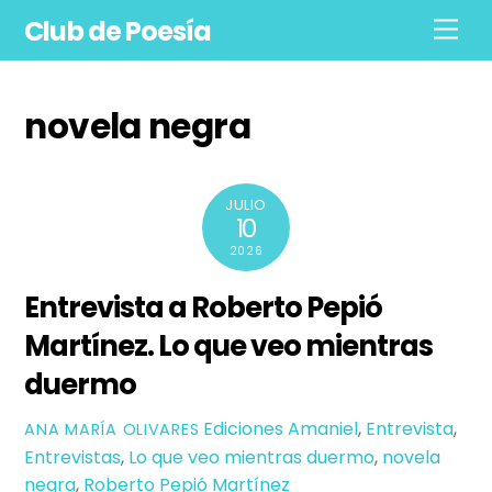
Skip
Club de Poesía
Men
to
content
novela negra
JULIO
10
2026
Entrevista a Roberto Pepió
Martínez. Lo que veo mientras
duermo
Ediciones Amaniel
,
Entrevista
,
ANA MARÍA OLIVARES
Entrevistas
,
Lo que veo mientras duermo
,
novela
negra
,
Roberto Pepió Martínez