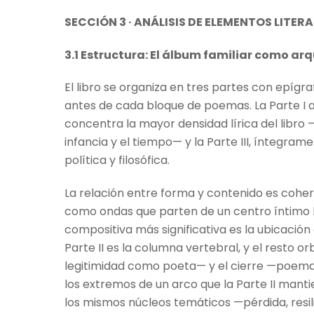
SECCIÓN 3 · ANÁLISIS DE ELEMENTOS LITER
3.1 Estructura: El álbum familiar como arq
El libro se organiza en tres partes con epíg
antes de cada bloque de poemas. La Parte I a
concentra la mayor densidad lírica del libr
infancia y el tiempo— y la Parte III, íntegram
política y filosófica.
La relación entre forma y contenido es cohere
como ondas que parten de un centro íntimo h
compositiva más significativa es la ubicación de
Parte II es la columna vertebral, y el resto orb
legitimidad como poeta— y el cierre —poemas
los extremos de un arco que la Parte II mantie
los mismos núcleos temáticos —pérdida, resil