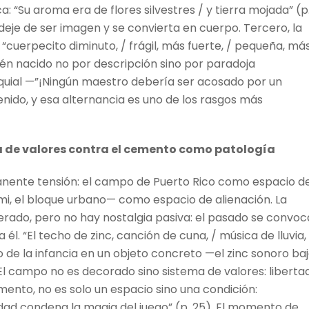
a: “Su aroma era de flores silvestres / y tierra mojada” (p
 deje de ser imagen y se convierta en cuerpo. Tercero, la
: “cuerpecito diminuto, / frágil, más fuerte, / pequeña, má
cién nacido no por descripción sino por paradoja
oquial —”¡Ningún maestro debería ser acosado por un
enido, y esa alternancia es uno de los rasgos más
 de valores contra el cemento como patología
anente tensión: el campo de Puerto Rico como espacio d
ami, el bloque urbano— como espacio de alienación. La
ado, pero no hay nostalgia pasiva: el pasado se convoc
l. “El techo de zinc, canción de cuna, / música de lluvia,
gio de la infancia en un objeto concreto —el zinc sonoro ba
. El campo no es decorado sino sistema de valores: libertad
emento, no es solo un espacio sino una condición:
iudad condena la magia del juego” (p. 25). El momento de