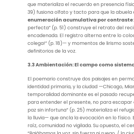
que materializa el recuerdo en presencia físic
39) fusiona olfato y tacto para que la abuela
enumeración acumulativa por contraste
perfecta” (p. 51) construye el retrato del re
encadenada. El registro alterna entre lo col
colega!” (p. 18)— y momentos de lirismo sost
definitorios de la voz.
3.3 Ambientación: El campo como sistema
El poemario construye dos paisajes en perm
identidad primaria, y la ciudad —Chicago, Mi
temporalidad dominante es el pasado recuper
para entender el presente, no para escapar a é
paz sin infortuna” (p. 25) materializa el refu
la lluvia— que ancla la evocación en lo físico
raíz, comunidad no vigilada. Su opuesto, el c
“Bajábamos la voz, sin fuerza ni ruego, / la c