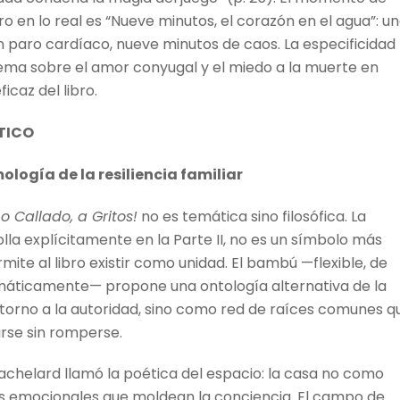
ro en lo real es “Nueve minutos, el corazón en el agua”: u
un paro cardíaco, nueve minutos de caos. La especificidad
ma sobre el amor conyugal y el miedo a la muerte en
icaz del libro.
ÍTICO
ología de la resiliencia familiar
Lo Callado, a Gritos!
no es temática sino filosófica. La
a explícitamente en la Parte II, no es un símbolo más
mite al libro existir como unidad. El bambú —flexible, de
omáticamente— propone una ontología alternativa de la
 torno a la autoridad, sino como red de raíces comunes q
rse sin romperse.
chelard llamó la poética del espacio: la casa no como
as emocionales que moldean la conciencia. El campo de