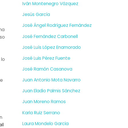
Iván Montenegro Vázquez
Jesús García
José Ángel Rodríguez Fernández
ma
José Fernández Carbonell
rso
José Luís López Enamorado
José Luis Pérez Fuente
 lo
José Ramón Casanova
de
Juan Antonio Mota Navarro
Juan Eladio Palmis Sánchez
Juan Moreno Ramos
Karla Ruiz Serrano
un
Laura Mondelo García
al