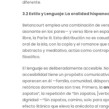
diferente.
3.2 Estilo y Lenguaje: La oralidad hispan
Betancourt emplea una combinación de verso
asonante en los pares— y verso libre en españo
libre, la Parte III. Esta distribución no es cas
oral de la isla, con la copla y el romance que 
abstracto y meditativo, actúa como contrapes
filosófico.
El lenguaje es deliberadamente accesible. No
accesibilidad tiene un propósito comunicativo 
aparecen en él —familia, comunidad, diáspor
retóricos dominantes son tres. Primero, la
an
zapatos”, la repetición de “Sin zapatos, [ver
dignidad —”Sin zapatos, camino, solo para apr
efecto litánico que eleva la anécdota al rango