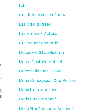
.
Leb
Luis de la Rosa Fernández
s
Luis García Farrés
Luis Martínez Victorio
Luis Miguel Sanmartín
Macarena Gil de Biedma
Marco Castaño Meissel
e
Marcos Diéguez Cuevas
a
María Concepción Cruz Pentón
María Luisa Arenzana
jo
,
María Paz Cots Marfil
Maria Pilar Rodríguez Sanchéz