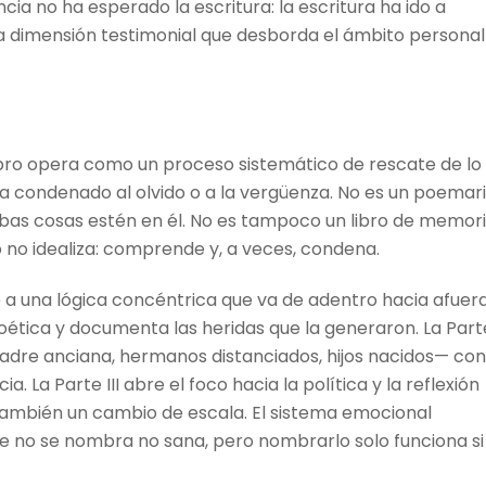
cia no ha esperado la escritura: la escritura ha ido a
na dimensión testimonial que desborda el ámbito personal
libro opera como un proceso sistemático de rescate de lo
abía condenado al olvido o a la vergüenza. No es un poemar
bas cosas estén en él. No es tampoco un libro de memor
 no idealiza: comprende y, a veces, condena.
 a una lógica concéntrica que va de adentro hacia afuera
poética y documenta las heridas que la generaron. La Parte
madre anciana, hermanos distanciados, hijos nacidos— con
. La Parte III abre el foco hacia la política y la reflexión
 también un cambio de escala. El sistema emocional
que no se nombra no sana, pero nombrarlo solo funciona si