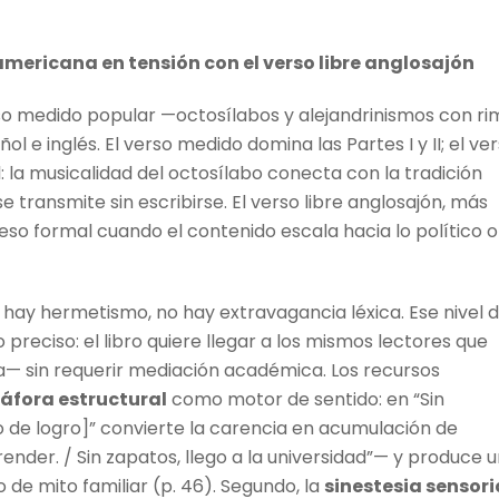
oamericana en tensión con el verso libre anglosajón
 medido popular —octosílabos y alejandrinismos con ri
l e inglés. El verso medido domina las Partes I y II; el ve
ual: la musicalidad del octosílabo conecta con la tradición
se transmite sin escribirse. El verso libre anglosajón, más
o formal cuando el contenido escala hacia lo político o
 hay hermetismo, no hay extravagancia léxica. Ese nivel 
preciso: el libro quiere llegar a los mismos lectores que
a— sin requerir mediación académica. Los recursos
áfora estructural
como motor de sentido: en “Sin
bo de logro]” convierte la carencia en acumulación de
ender. / Sin zapatos, llego a la universidad”— y produce 
 de mito familiar (p. 46). Segundo, la
sinestesia sensori