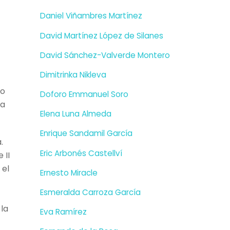
Daniel Viñambres Martínez
David Martínez López de Silanes
David Sánchez-Valverde Montero
Dimitrinka Nikleva
io
Doforo Emmanuel Soro
ia
Elena Luna Almeda
Enrique Sandamil García
.
Eric Arbonés Castellví
 II
 el
Ernesto Miracle
Esmeralda Carroza García
 la
Eva Ramírez