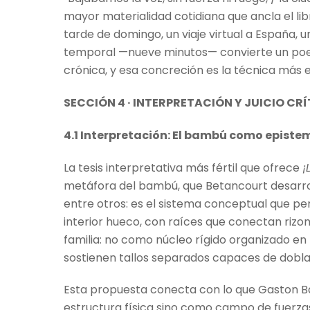
mayor materialidad cotidiana que ancla el lib
tarde de domingo, un viaje virtual a España, 
temporal —nueve minutos— convierte un poe
crónica, y esa concreción es la técnica más ef
SECCIÓN 4 · INTERPRETACIÓN Y JUICIO CR
4.1 Interpretación: El bambú como epistem
La tesis interpretativa más fértil que ofrece
¡
metáfora del bambú, que Betancourt desarroll
entre otros: es el sistema conceptual que per
interior hueco, con raíces que conectan riz
familia: no como núcleo rígido organizado en
sostienen tallos separados capaces de dobla
Esta propuesta conecta con lo que Gaston Ba
estructura física sino como campo de fuerz