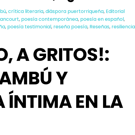
bú
,
crítica literaria
,
diáspora puertorriqueña
,
Editorial
tancourt
,
poesía contemporánea
,
poesía en español
,
eña
,
poesía testimonial
,
reseña poesía
,
Reseñas
,
resiliencia
, A GRITOS!:
BAMBÚ Y
 ÍNTIMA EN LA