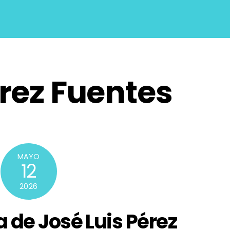
érez Fuentes
MAYO
12
2026
a de José Luis Pérez