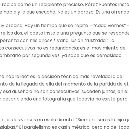
ue recibe como un recipiente precioso, Pérez Fuentes insta
ue habla y la que escucha. No es un abrazo. Es una ofrenda
y precisa. Hay un tiempo que se repite —”cada viernes”—
tre los dos, el poeta instala una pregunta que se respond
peranza con mis años? / Vana ilusión frustrada.” La
os consecutivos no es redundancia: es el movimiento de
e nombrarlo por segunda vez, ya sabe que es demasiado
 me habré ido” es la decisión técnica más reveladora del
 de la llegada de ella del momento de la partida de él,
y esa ausencia no son consecutivas: suceden juntas, en el
a describiendo una fotografía que todavía no existe pero
n los dos versos en estilo directo: “Siempre serás la hija q
iabas.” El paralelismo es casi simétrico, pero no del todo