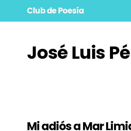
Skip
Club de Poesía
to
content
José Luis P
Mi adiós a Mar Limi