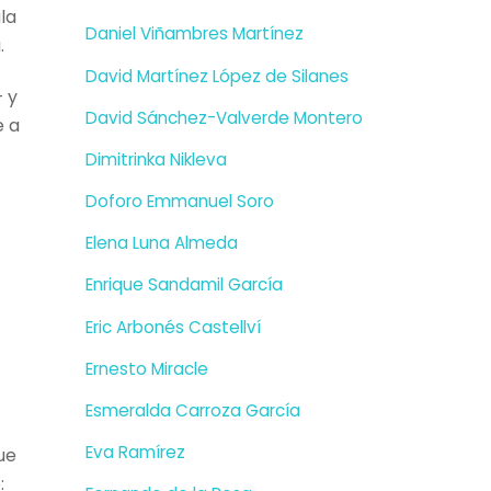
la
Daniel Viñambres Martínez
.
David Martínez López de Silanes
 y
David Sánchez-Valverde Montero
e a
Dimitrinka Nikleva
Doforo Emmanuel Soro
Elena Luna Almeda
Enrique Sandamil García
Eric Arbonés Castellví
Ernesto Miracle
Esmeralda Carroza García
Eva Ramírez
ue
: