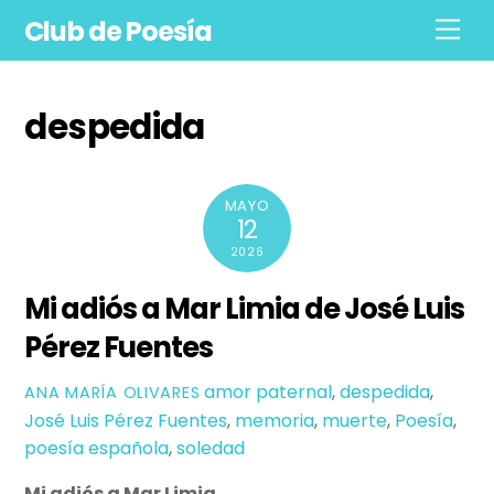
Skip
Club de Poesía
Men
to
content
despedida
MAYO
12
2026
Mi adiós a Mar Limia de José Luis
Pérez Fuentes
amor paternal
,
despedida
,
ANA MARÍA OLIVARES
José Luis Pérez Fuentes
,
memoria
,
muerte
,
Poesía
,
poesía española
,
soledad
Mi adiós a Mar Limia