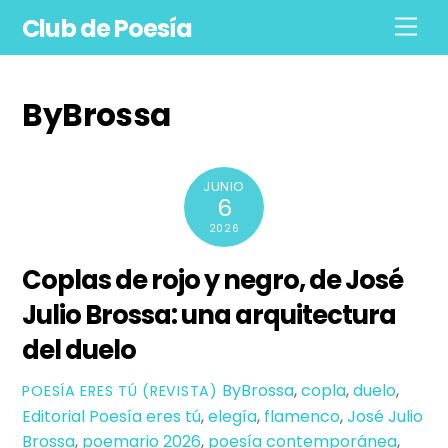
Skip
Club de Poesía
Men
to
content
ByBrossa
JUNIO
6
2026
Coplas de rojo y negro, de José
Julio Brossa: una arquitectura
del duelo
ByBrossa
,
copla
,
duelo
,
POESÍ­A ERES TÚ (REVISTA)
Editorial Poesía eres tú
,
elegía
,
flamenco
,
José Julio
Brossa
,
poemario 2026
,
poesía contemporánea
,