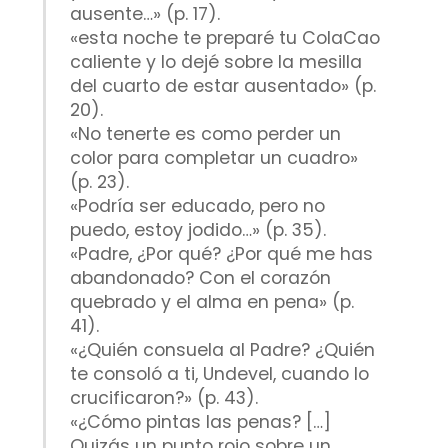
ausente…» (p. 17).
«esta noche te preparé tu ColaCao
caliente y lo dejé sobre la mesilla
del cuarto de estar ausentado» (p.
20).
«No tenerte es como perder un
color para completar un cuadro»
(p. 23).
«Podría ser educado, pero no
puedo, estoy jodido…» (p. 35).
«Padre, ¿Por qué? ¿Por qué me has
abandonado? Con el corazón
quebrado y el alma en pena» (p.
41).
«¿Quién consuela al Padre? ¿Quién
te consoló a ti, Undevel, cuando lo
crucificaron?» (p. 43).
«¿Cómo pintas las penas? […]
Quizás un punto rojo sobre un