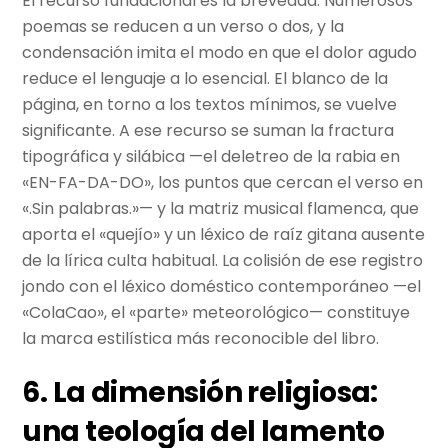
El recurso fundacional es la brevedad. Numerosos
poemas se reducen a un verso o dos, y la
condensación imita el modo en que el dolor agudo
reduce el lenguaje a lo esencial. El blanco de la
página, en torno a los textos mínimos, se vuelve
significante. A ese recurso se suman la fractura
tipográfica y silábica —el deletreo de la rabia en
«EN-FA-DA-DO», los puntos que cercan el verso en
«.Sin palabras.»— y la matriz musical flamenca, que
aporta el «quejío» y un léxico de raíz gitana ausente
de la lírica culta habitual. La colisión de ese registro
jondo con el léxico doméstico contemporáneo —el
«ColaCao», el «parte» meteorológico— constituye
la marca estilística más reconocible del libro.
6. La dimensión religiosa:
una teología del lamento