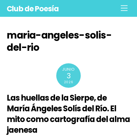
Skip
Club de Poesía
Men
to
content
maria-angeles-solis-
del-rio
JUNIO
3
2026
Las huellas de la Sierpe, de
María Ángeles Solís del Río. El
mito como cartografía del alma
jaenesa