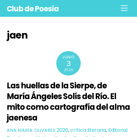
Skip
Club de Poesía
Men
to
content
jaen
JUNIO
3
2026
Las huellas de la Sierpe, de
María Ángeles Solís del Río. El
mito como cartografía del alma
jaenesa
2026
,
crítica literaria
,
Editorial
ANA MARÍA OLIVARES