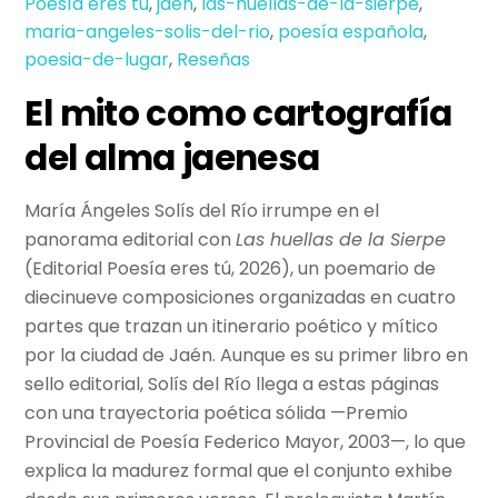
Poesía eres tú
,
jaen
,
las-huellas-de-la-sierpe
,
maria-angeles-solis-del-rio
,
poesía española
,
poesia-de-lugar
,
Reseñas
El mito como cartografía
del alma jaenesa
María Ángeles Solís del Río irrumpe en el
panorama editorial con
Las huellas de la Sierpe
(Editorial Poesía eres tú, 2026), un poemario de
diecinueve composiciones organizadas en cuatro
partes que trazan un itinerario poético y mítico
por la ciudad de Jaén. Aunque es su primer libro en
sello editorial, Solís del Río llega a estas páginas
con una trayectoria poética sólida —Premio
Provincial de Poesía Federico Mayor, 2003—, lo que
explica la madurez formal que el conjunto exhibe