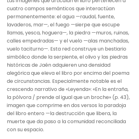
Las imágenes que articulan el libro pertenecen a
cuatro campos semánticos que interactúan
permanentemente: el agua —raudal, fuente,
lavaderos, mar—, el fuego —sierpe que escupe
llamas, yesca, hoguera—, la piedra —muros, ruinas,
calles empedradas— y el vuelo —alas manchadas,
vuelo taciturno—. Esta red construye un bestiario
simbólico donde la serpiente, el olivo y las piedras
históricas de Jaén adquieren una densidad
alegórica que eleva el libro por encima del poema
de circunstancias. Especialmente notable es el
crescendo narrativo de «Leyenda»: «En la entraña,
la pólvora / prende al igual que un broche» (p. 43),
imagen que comprime en dos versos la paradoja
del libro entero —la destrucción que libera, la
muerte que da paso a la comunidad reconciliada
con su espacio.