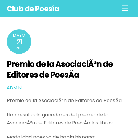
Skip
Club de Poesía
Men
to
content
MAYO
21
2011
Premio de la AsociaciÃ³n de
Editores de PoesÃ­a
ADMIN
Premio de la AsociaciÃ³n de Editores de PoesÃ­a
Han resultado ganadores del premio de la
AsociaciÃ³n de Editores de PoesÃ­a los libros:
Modalidad poesÃ­a de habla hispana: