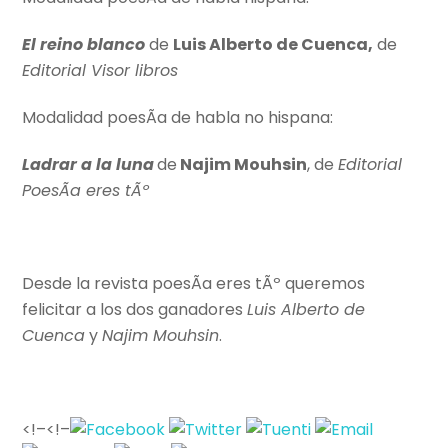
El reino blanco
de
Luis Alberto de Cuenca,
de
Editorial Visor libros
Modalidad poesÃ­a de habla no hispana:
Ladrar a la luna
de
Najim Mouhsin
, de
Editorial
PoesÃ­a eres tÃº
Desde la revista poesÃ­a eres tÃº queremos
felicitar a los dos ganadores
Luis Alberto de
Cuenca
y
Najim Mouhsin
.
<!–
<!–