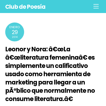
Skip
Club de Poesía
Men
to
content
ENERO
29
2014
Leonor y Nora: â€œLa
â€œliteratura femeninaâ€ es
simplemente un calificativo
usado como herramienta de
marketing para llegar a un
pÃºblico que normalmente no
consume literatura.â€