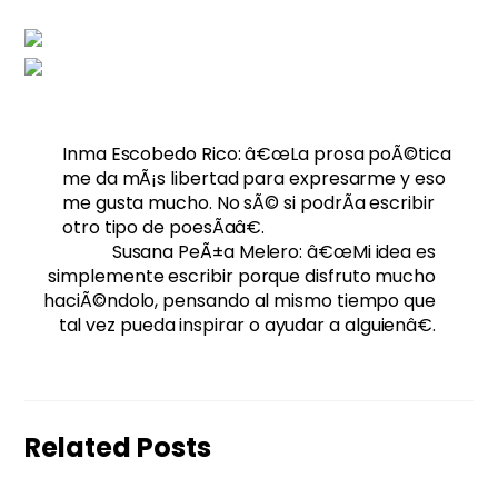
Inma Escobedo Rico: â€œLa prosa poÃ©tica
me da mÃ¡s libertad para expresarme y eso
me gusta mucho. No sÃ© si podrÃ­a escribir
otro tipo de poesÃ­aâ€.
Susana PeÃ±a Melero: â€œMi idea es
simplemente escribir porque disfruto mucho
haciÃ©ndolo, pensando al mismo tiempo que
tal vez pueda inspirar o ayudar a alguienâ€.
Related Posts