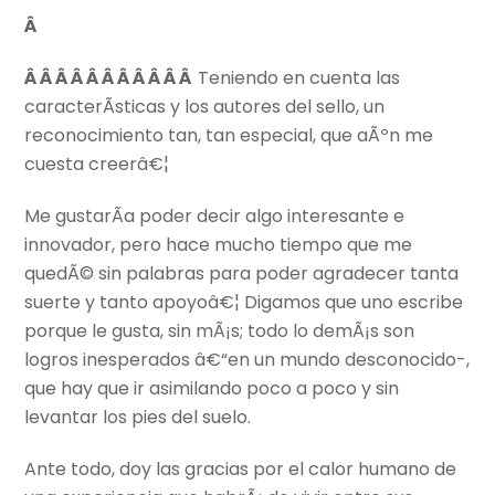
Â
Â Â Â Â Â Â Â Â Â Â Â
Teniendo en cuenta las
caracterÃ­sticas y los autores del sello, un
reconocimiento tan, tan especial, que aÃºn me
cuesta creerâ€¦
Me gustarÃ­a poder decir algo interesante e
innovador, pero hace mucho tiempo que me
quedÃ© sin palabras para poder agradecer tanta
suerte y tanto apoyoâ€¦ Digamos que uno escribe
porque le gusta, sin mÃ¡s; todo lo demÃ¡s son
logros inesperados â€“en un mundo desconocido-,
que hay que ir asimilando poco a poco y sin
levantar los pies del suelo.
Ante todo, doy las gracias por el calor humano de