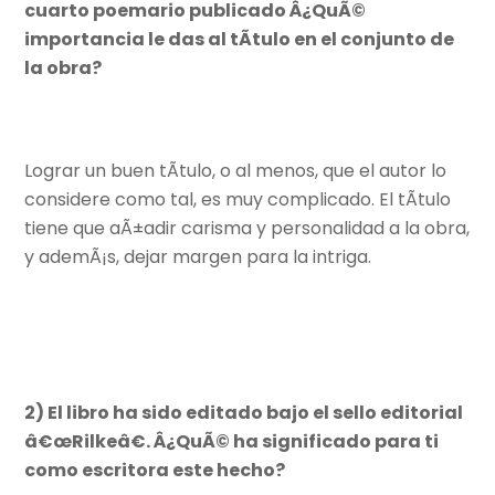
cuarto poemario publicado Â¿QuÃ©
importancia le das al tÃ­tulo en el conjunto de
la obra?
Lograr un buen tÃ­tulo, o al menos, que el autor lo
considere como tal, es muy complicado. El tÃ­tulo
tiene que aÃ±adir carisma y personalidad a la obra,
y ademÃ¡s, dejar margen para la intriga.
2) El libro ha sido editado bajo el sello editorial
â€œRilkeâ€. Â¿QuÃ© ha significado para ti
como escritora este hecho?