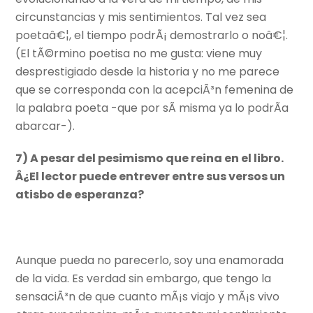
circunstancias y mis sentimientos. Tal vez sea
poetaâ€¦, el tiempo podrÃ¡ demostrarlo o noâ€¦.
(El tÃ©rmino poetisa no me gusta: viene muy
desprestigiado desde la historia y no me parece
que se corresponda con la acepciÃ³n femenina de
la palabra poeta -que por sÃ­ misma ya lo podrÃ­a
abarcar-).
7) A pesar del pesimismo que reina en el libro.
Â¿El lector puede entrever entre sus versos un
atisbo de esperanza?
Aunque pueda no parecerlo, soy una enamorada
de la vida. Es verdad sin embargo, que tengo la
sensaciÃ³n de que cuanto mÃ¡s viajo y mÃ¡s vivo