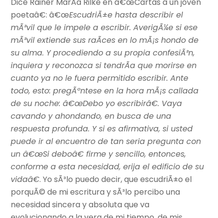
Dice Rainer MarÃ­a Rilke en â€œCartas a un joven
poetaâ€: â€œ
EscudriÃ±e hasta describir el
mÃ³vil que le impele a escribir. AverigÃ¼e si ese
mÃ³vil extiende sus raÃ­ces en lo mÃ¡s hondo de
su alma. Y procediendo a su propia confesiÃ³n,
inquiera y reconozca si tendrÃ­a que morirse en
cuanto ya no le fuera permitido escribir. Ante
todo, esto: pregÃºntese en la hora mÃ¡s callada
de su noche: â€œDebo yo escribirâ€. Vaya
cavando y ahondando, en busca de una
respuesta profunda. Y si es afirmativa, si usted
puede ir al encuentro de tan seria pregunta con
un â€œSi deboâ€ firme y sencillo, entonces,
conforme a esta necesidad, erija el edificio de su
vidaâ€
. Yo sÃ³lo puedo decir, que escudriÃ±o el
porquÃ© de mi escritura y sÃ³lo percibo una
necesidad sincera y absoluta que va
evolucionando a la vera de mi tiempo, de mis