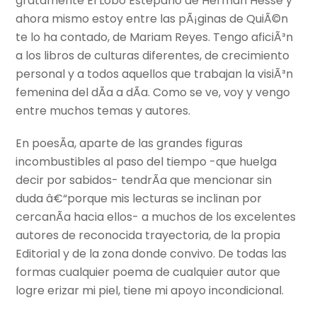
gratamente El Lobo Estepario de Herman Hesse y
ahora mismo estoy entre las pÃ¡ginas de QuiÃ©n
te lo ha contado, de Mariam Reyes. Tengo aficiÃ³n
a los libros de culturas diferentes, de crecimiento
personal y a todos aquellos que trabajan la visiÃ³n
femenina del dÃ­a a dÃ­a. Como se ve, voy y vengo
entre muchos temas y autores.
En poesÃ­a, aparte de las grandes figuras
incombustibles al paso del tiempo -que huelga
decir por sabidos- tendrÃ­a que mencionar sin
duda â€“porque mis lecturas se inclinan por
cercanÃ­a hacia ellos- a muchos de los excelentes
autores de reconocida trayectoria, de la propia
Editorial y de la zona donde convivo. De todas las
formas cualquier poema de cualquier autor que
logre erizar mi piel, tiene mi apoyo incondicional.