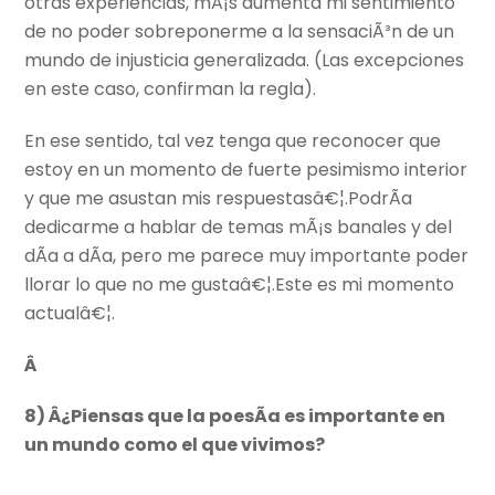
otras experiencias, mÃ¡s aumenta mi sentimiento
de no poder sobreponerme a la sensaciÃ³n de un
mundo de injusticia generalizada. (Las excepciones
en este caso, confirman la regla).
En ese sentido, tal vez tenga que reconocer que
estoy en un momento de fuerte pesimismo interior
y que me asustan mis respuestasâ€¦.PodrÃ­a
dedicarme a hablar de temas mÃ¡s banales y del
dÃ­a a dÃ­a, pero me parece muy importante poder
llorar lo que no me gustaâ€¦.Este es mi momento
actualâ€¦.
Â
8) Â¿Piensas que la poesÃ­a es importante en
un mundo como el que vivimos?