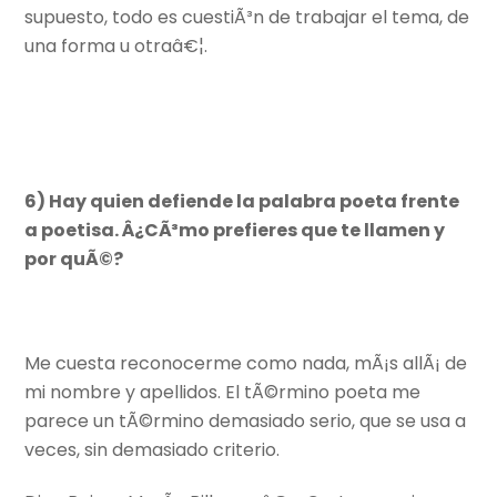
supuesto, todo es cuestiÃ³n de trabajar el tema, de
una forma u otraâ€¦.
6) Hay quien defiende la palabra poeta frente
a poetisa. Â¿CÃ³mo prefieres que te llamen y
por quÃ©?
Me cuesta reconocerme como nada, mÃ¡s allÃ¡ de
mi nombre y apellidos. El tÃ©rmino poeta me
parece un tÃ©rmino demasiado serio, que se usa a
veces, sin demasiado criterio.