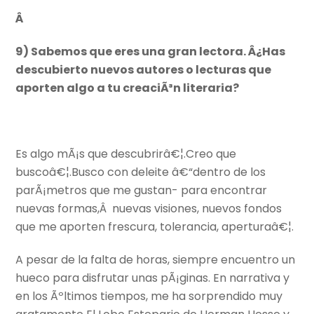
Â
9) Sabemos que eres una gran lectora. Â¿Has
descubierto nuevos autores o lecturas que
aporten algo a tu creaciÃ³n literaria?
Es algo mÃ¡s que descubrirâ€¦.Creo que
buscoâ€¦.Busco con deleite â€“dentro de los
parÃ¡metros que me gustan- para encontrar
nuevas formas,Â nuevas visiones, nuevos fondos
que me aporten frescura, tolerancia, aperturaâ€¦.
A pesar de la falta de horas, siempre encuentro un
hueco para disfrutar unas pÃ¡ginas. En narrativa y
en los Ãºltimos tiempos, me ha sorprendido muy