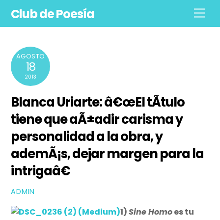
Skip
Club de Poesía
Men
to
content
AGOSTO
18
2013
Blanca Uriarte: â€œEl tÃ­tulo
tiene que aÃ±adir carisma y
personalidad a la obra, y
ademÃ¡s, dejar margen para la
intrigaâ€
ADMIN
1)
Sine Homo
es tu