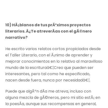
10) HÃ¡blanos de tus prÃ³ximos proyectos
literarios. Â¿Te atreverÃ­as con el gÃ©nero
narrativo?
He escrito varios relatos cortos propiciados desde
el Taller Literario, con el Ã¡nimo de aprender y
mejorar conocimientos en lo relativo al maravilloso
mundo de la escrituraâ€¦Creo que pueden ser
interesantes, pero tal como he especificado,
nacen desde fuera, nunca por necesidadâ€¦.
Puede que algÃºn dÃ­a me atreva, incluso con
alguna mezcla de gÃ©neros, pero mi sitio estÃ¡ en
la poesÃ­a, aunque sus recompensas en general,