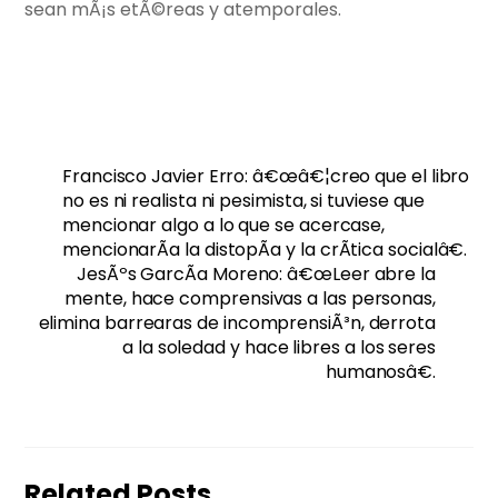
sean mÃ¡s etÃ©reas y atemporales.
Francisco Javier Erro: â€œâ€¦creo que el libro
no es ni realista ni pesimista, si tuviese que
mencionar algo a lo que se acercase,
mencionarÃ­a la distopÃ­a y la crÃ­tica socialâ€.
JesÃºs GarcÃ­a Moreno: â€œLeer abre la
mente, hace comprensivas a las personas,
elimina barrearas de incomprensiÃ³n, derrota
a la soledad y hace libres a los seres
humanosâ€.
Related Posts