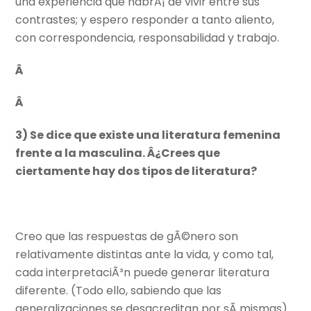
una experiencia que habrÃ¡ de vivir entre sus
contrastes; y espero responder a tanto aliento,
con correspondencia, responsabilidad y trabajo.
Â
Â
3) Se dice que existe una literatura femenina
frente a la masculina. Â¿Crees que
ciertamente hay dos tipos de literatura?
Creo que las respuestas de gÃ©nero son
relativamente distintas ante la vida, y como tal,
cada interpretaciÃ³n puede generar literatura
diferente. (Todo ello, sabiendo que las
generalizaciones se desacreditan por sÃ­ mismas).