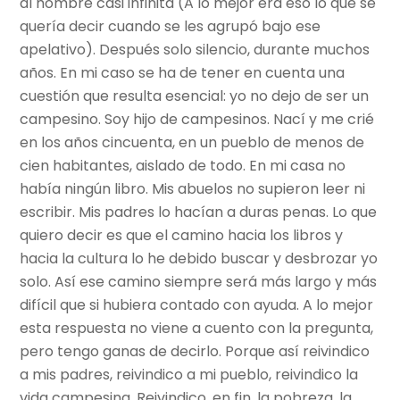
al hombre casi infinita (A lo mejor era eso lo que se
quería decir cuando se les agrupó bajo ese
apelativo). Después solo silencio, durante muchos
años. En mi caso se ha de tener en cuenta una
cuestión que resulta esencial: yo no dejo de ser un
campesino. Soy hijo de campesinos. Nací y me crié
en los años cincuenta, en un pueblo de menos de
cien habitantes, aislado de todo. En mi casa no
había ningún libro. Mis abuelos no supieron leer ni
escribir. Mis padres lo hacían a duras penas. Lo que
quiero decir es que el camino hacia los libros y
hacia la cultura lo he debido buscar y desbrozar yo
solo. Así ese camino siempre será más largo y más
difícil que si hubiera contado con ayuda. A lo mejor
esta respuesta no viene a cuento con la pregunta,
pero tengo ganas de decirlo. Porque así reivindico
a mis padres, reivindico a mi pueblo, reivindico la
vida campesina. Reivindico, en fin, la pobreza, la