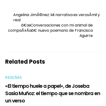
Angelina JimÃ©nez: Mi narrativa es verosÃ­mil y
real
â€œConversaciones con mi animal de
compaÃ±Ã­aâ€ nuevo poemario de Francisca
Aguirre
Related Posts
RESEÑAS
«El tiempo huele a papel», de Joseba
Sasia Muñoz: el tiempo que se nombra en
un verso