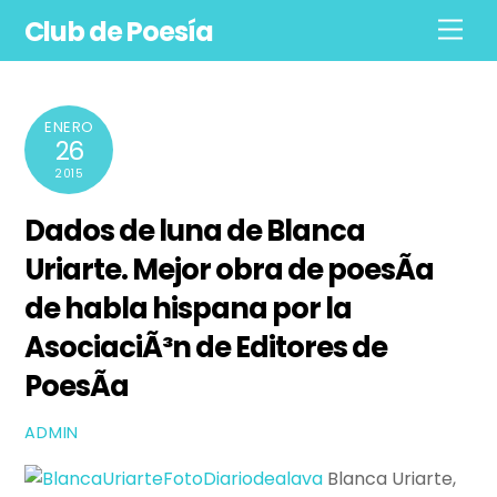
Skip
Club de Poesía
Men
to
content
ENERO
26
2015
Dados de luna de Blanca
Uriarte. Mejor obra de poesÃ­a
de habla hispana por la
AsociaciÃ³n de Editores de
PoesÃ­a
ADMIN
Blanca Uriarte,