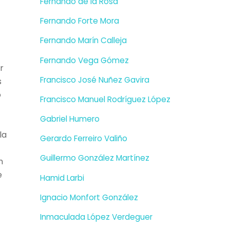
Fernando de la Rosa
Fernando Forte Mora
Fernando Marín Calleja
Fernando Vega Gómez
r
Francisco José Nuñez Gavira
s
o
Francisco Manuel Rodríguez López
Gabriel Humero
la
Gerardo Ferreiro Valiño
Guillermo González Martínez
n
e
Hamid Larbi
Ignacio Monfort González
Inmaculada López Verdeguer