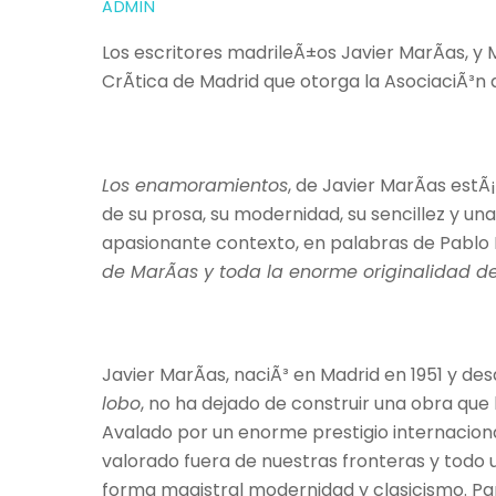
ADMIN
Los escritores madrileÃ±os Javier MarÃ­as, y
CrÃ­tica de Madrid que otorga la AsociaciÃ³n 
Los enamoramientos
, de Javier MarÃ­as est
de su prosa, su modernidad, su sencillez y un
apasionante contexto, en palabras de Pabl
de MarÃ­as y toda la enorme originalidad d
Javier MarÃ­as, naciÃ³ en Madrid en 1951 y de
lobo
, no ha dejado de construir una obra que
Avalado por un enorme prestigio internaciona
valorado fuera de nuestras fronteras y todo 
forma magistral modernidad y clasicismo. P