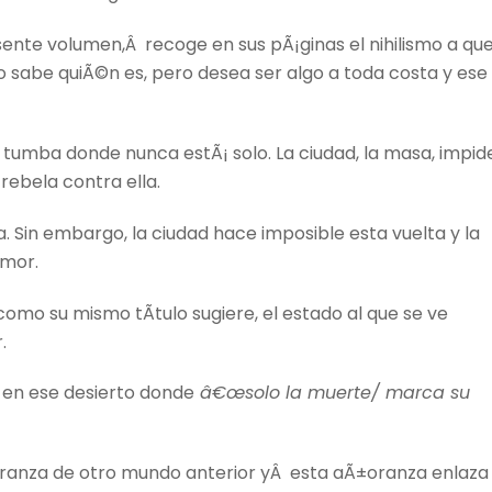
esente volumen,Â recoge en sus pÃ¡ginas el nihilismo a qu
o sabe quiÃ©n es, pero desea ser algo a toda costa y ese
a tumba donde nunca estÃ¡ solo. La ciudad, la masa, impid
 rebela contra ella.
za. Sin embargo, la ciudad hace imposible esta vuelta y la
amor.
como su mismo tÃ­tulo sugiere, el estado al que se ve
.
 en ese desierto donde
â€œsolo la muerte/ marca su
ranza de otro mundo anterior yÂ esta aÃ±oranza enlaza