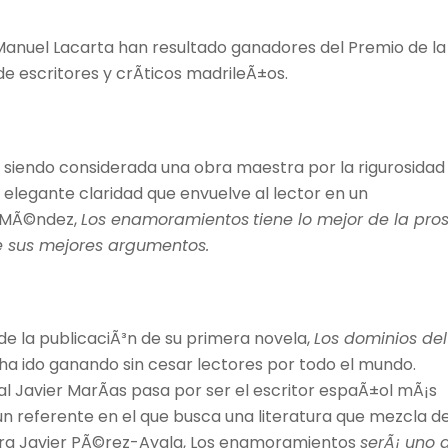
 Manuel Lacarta han resultado ganadores del Premio de la
de escritores y crÃ­ticos madrileÃ±os.
Ã¡ siendo considerada una obra maestra por la rigurosidad
a elegante claridad que envuelve al lector en un
o MÃ©ndez,
Los enamoramientos
tiene lo mejor de la pro
e sus mejores argumentos.
sde la publicaciÃ³n de su primera novela,
Los dominios del
 ha ido ganando sin cesar lectores por todo el mundo.
l Javier MarÃ­as pasa por ser el escritor espaÃ±ol mÃ¡s
un referente en el que busca una literatura que mezcla d
ara Javier PÃ©rez-Ayala, Los enamoramientos
serÃ¡ uno 