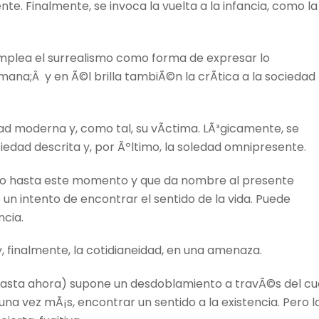
te. Finalmente, se invoca la vuelta a la infancia, como la
mplea el surrealismo como forma de expresar lo
umana;Â y en Ã©l brilla tambiÃ©n la crÃ­tica a la sociedad
dad moderna y, como tal, su vÃ­ctima. LÃ³gicamente, se
ciedad descrita y, por Ãºltimo, la soledad omnipresente.
o hasta este momento y que da nombre al presente
n intento de encontrar el sentido de la vida. Puede
ncia.
y, finalmente, la cotidianeidad, en una amenaza.
asta ahora) supone un desdoblamiento a travÃ©s del cua
una vez mÃ¡s, encontrar un sentido a la existencia. Pero l