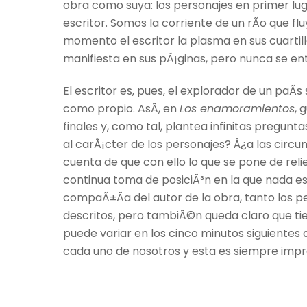
obra como suya: los personajes en primer lug
escritor. Somos la corriente de un rÃ­o que
momento el escritor la plasma en sus cuartilla
manifiesta en sus pÃ¡ginas, pero nunca se e
El escritor es, pues, el explorador de un paÃ­
como propio. AsÃ­, en
Los enamoramientos
, 
finales y, como tal, plantea infinitas pregunt
al carÃ¡cter de los personajes? Â¿a las circu
cuenta de que con ello lo que se pone de reli
continua toma de posiciÃ³n en la que nada es
compaÃ±Ã­a del autor de la obra, tanto los
descritos, pero tambiÃ©n queda claro que tien
puede variar en los cinco minutos siguientes al
cada uno de nosotros y esta es siempre impr