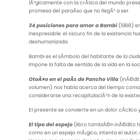
lÃ³gicamente con la crÃ­tica del mundo presen
promesa del paraÃ­so que no llegÃ³ a ser.
34 posiciones para amar a Bambi
(1988) e
inexpresable: el oscuro fin de la existencia h
deshumanizada.
Bambi es el sÃ­mbolo del habitante de la ciu
impone la falta de sentido de la vida en la so
OtoÃ±o en el paÃ­s de Pancho Villa
(inÃ©dit
volumen) nos habla acerca del tiempo como u
considerarse una recapitulaciÃ³n de la existe
El presente se convierte en un dolor cÃ­clico 
El tipo del espejo
(libro tambiÃ©n inÃ©dito h
como en un espejo mÃ¡gico, intenta el autor, 