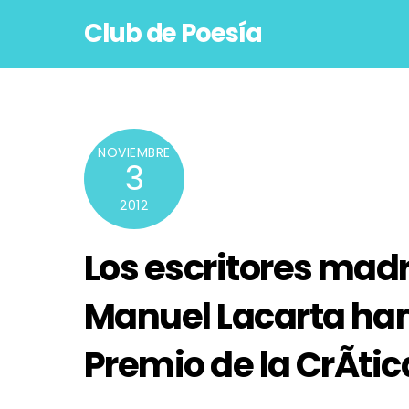
Skip
Club de Poesía
to
content
NOVIEMBRE
3
2012
Los escritores madr
Manuel Lacarta han
Premio de la CrÃ­ti