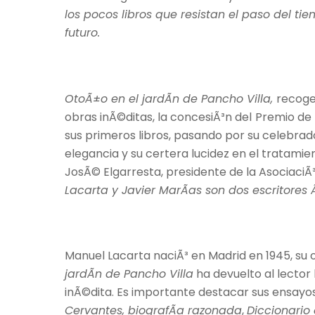
los pocos libros que resistan el paso del ti
futuro.
OtoÃ±o en el jardÃ­n de Pancho Villa,
recoge
obras inÃ©ditas, la concesiÃ³n del
Premio de 
sus primeros libros, pasando por su celebrad
elegancia y su certera lucidez en el tratami
JosÃ© Elgarresta, presidente de la AsociaciÃ³n
Lacarta y Javier MarÃ­as son dos escritores
Manuel Lacarta naciÃ³ en Madrid en 1945, su o
jardÃ­n de Pancho Villa
ha devuelto al lector
inÃ©dita. Es importante destacar sus ensayo
Cervantes, biografÃ­a razonada
,
Diccionario