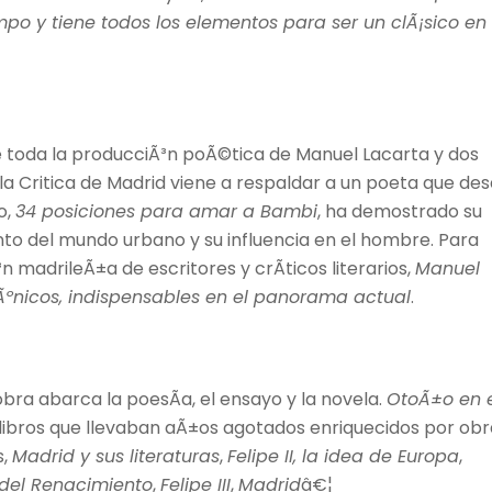
empo y tiene todos los elementos para ser un clÃ¡sico en 
 toda la producciÃ³n poÃ©tica de Manuel Lacarta y dos
la Critica de Madrid viene a respaldar a un poeta que de
o,
34 posiciones para amar a Bambi
, ha demostrado su
ento del mundo urbano y su influencia en el hombre. Para
 madrileÃ±a de escritores y crÃ­ticos literarios,
Manuel
 Ãºnicos, indispensables en el panorama actual
.
bra abarca la poesÃ­a, el ensayo y la novela.
OtoÃ±o en 
 libros que llevaban aÃ±os agotados enriquecidos por obr
s,
Madrid y sus literaturas
,
Felipe II, la idea de Europa
,
 del Renacimiento
,
Felipe III
,
Madrid
â€¦