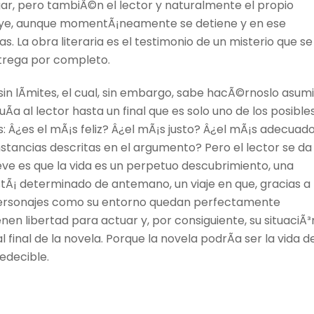
ar, pero tambiÃ©n el lector y naturalmente el propio
 fluye, aunque momentÃ¡neamente se detiene y en ese
s. La obra literaria es el testimonio de un misterio que se
ntrega por completo.
s sin lÃ­mites, el cual, sin embargo, sabe hacÃ©rnoslo asumi
guÃ­a al lector hasta un final que es solo uno de los posible
as: Â¿es el mÃ¡s feliz? Â¿el mÃ¡s justo? Â¿el mÃ¡s adecuad
nstancias descritas en el argumento? Pero el lector se da
eve es que la vida es un perpetuo descubrimiento, una
tÃ¡ determinado de antemano, un viaje en que, gracias a 
 personajes como su entorno quedan perfectamente
en libertad para actuar y, por consiguiente, su situaciÃ³
 final de la novela. Porque la novela podrÃ­a ser la vida d
edecible.