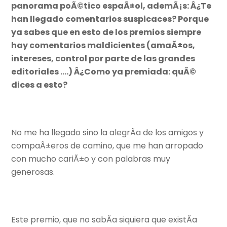
panorama poÃ©tico espaÃ±ol, ademÃ¡s: Â¿Te
han llegado comentarios suspicaces? Porque
ya sabes que en esto de los premios siempre
hay comentarios maldicientes (amaÃ±os,
intereses, control por parte de las grandes
editoriales ….) Â¿Como ya premiada: quÃ©
dices a esto?
No me ha llegado sino la alegrÃ­a de los amigos y
compaÃ±eros de camino, que me han arropado
con mucho cariÃ±o y con palabras muy
generosas.
Este premio, que no sabÃ­a siquiera que existÃ­a