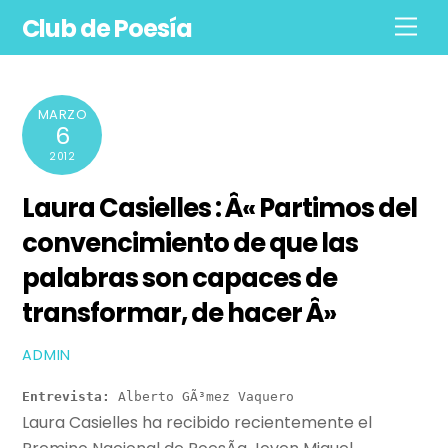
Skip
Club de Poesía
Men
to
content
MARZO
6
2012
Laura Casielles : Â« Partimos del
convencimiento de que las
palabras son capaces de
transformar, de hacer Â»
ADMIN
Entrevista:
 Alberto GÃ³mez Vaquero
Laura Casielles ha recibido recientemente el