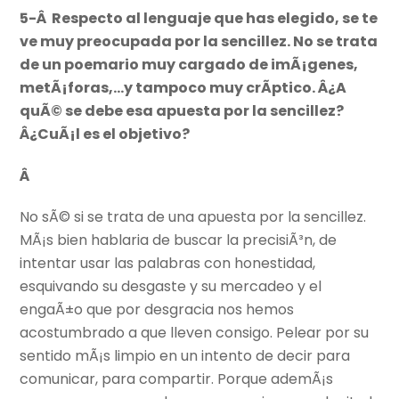
5-Â Respecto al lenguaje que has elegido, se te
ve muy preocupada por la sencillez. No se trata
de un poemario muy cargado de imÃ¡genes,
metÃ¡foras,…y tampoco muy crÃ­ptico. Â¿A
quÃ© se debe esa apuesta por la sencillez?
Â¿CuÃ¡l es el objetivo?
Â
No sÃ© si se trata de una apuesta por la sencillez.
MÃ¡s bien hablaria de buscar la precisiÃ³n, de
intentar usar las palabras con honestidad,
esquivando su desgaste y su mercadeo y el
engaÃ±o que por desgracia nos hemos
acostumbrado a que lleven consigo. Pelear por su
sentido mÃ¡s limpio en un intento de decir para
comunicar, para compartir. Porque ademÃ¡s