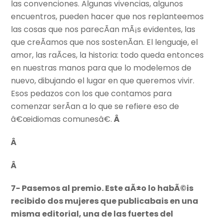
las convenciones. Algunas vivencias, algunos
encuentros, pueden hacer que nos replanteemos
las cosas que nos parecÃ­an mÃ¡s evidentes, las
que creÃ­amos que nos sostenÃ­an. El lenguaje, el
amor, las raÃ­ces, la historia: todo queda entonces
en nuestras manos para que lo modelemos de
nuevo, dibujando el lugar en que queremos vivir.
Esos pedazos con los que contamos para
comenzar serÃ­an a lo que se refiere eso de
â€œidiomas comunesâ€.
Â
Â
Â
7- Pasemos al premio. Este aÃ±o lo habÃ©is
recibido dos mujeres que publicabais en una
misma editorial, una de las fuertes del