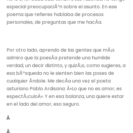
especial preocupaciÃ³n sobre el asunto. En ese
poema que refieres hablaba de procesos
personales, de preguntas que me hacÃ­a.
Por otro lado, aprendo de las gentes que mÃ¡s
admiro que la poesÃ­a pretende una humilde
verdad, un decir distinto, y quizÃ¡s, como sugieres, a
esa bÃºsqueda no le sienten bien las poses de
cualquier Ã­ndole. Me decÃ­a una vez el poeta
asturiano Pablo Ardisana: Â«Lo que no es amor, es
espectÃ¡culoÂ». Y en esa balanza, una quiere estar
en el lado del amor, eso seguro.
Â
Â