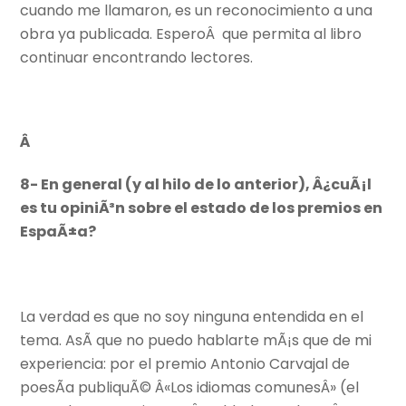
cuando me llamaron, es un reconocimiento a una
obra ya publicada. EsperoÂ que permita al libro
continuar encontrando lectores.
Â
8- En general (y al hilo de lo anterior), Â¿cuÃ¡l
es tu opiniÃ³n sobre el estado de los premios en
EspaÃ±a?
La verdad es que no soy ninguna entendida en el
tema. AsÃ­ que no puedo hablarte mÃ¡s que de mi
experiencia: por el premio Antonio Carvajal de
poesÃ­a publiquÃ© Â«Los idiomas comunesÂ» (el