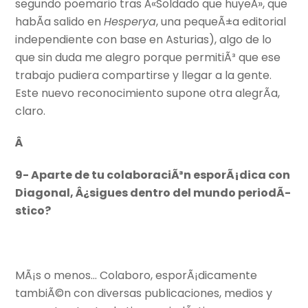
segundo poemario tras Â«Soldado que huyeÂ», que
habÃ­a salido en
Hesperya
, una pequeÃ±a editorial
independiente con base en Asturias), algo de lo
que sin duda me alegro porque permitiÃ³ que ese
trabajo pudiera compartirse y llegar a la gente.
Este nuevo reconocimiento supone otra alegrÃ­a,
claro.
Â
9- Aparte de tu colaboraciÃ³n esporÃ¡dica con
Diagonal, Â¿sigues dentro del mundo periodÃ­
stico?
MÃ¡s o menos… Colaboro, esporÃ¡dicamente
tambiÃ©n con diversas publicaciones, medios y