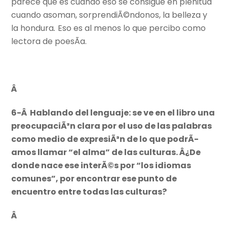
parece que es cuando eso se consigue en plenitud
cuando asoman, sorprendiÃ©ndonos, la belleza y
la hondura
.
Eso es al menos lo que percibo como
lectora de poesÃ­a.
Â
6-Â Hablando del lenguaje: se ve en el libro una
preocupaciÃ³n clara por el uso de las palabras
como medio de expresiÃ³n de lo que podrÃ­
amos llamar “el alma” de las culturas. Â¿De
donde nace ese interÃ©s por “los idiomas
comunes”, por encontrar ese punto de
encuentro entre todas las culturas?
Â