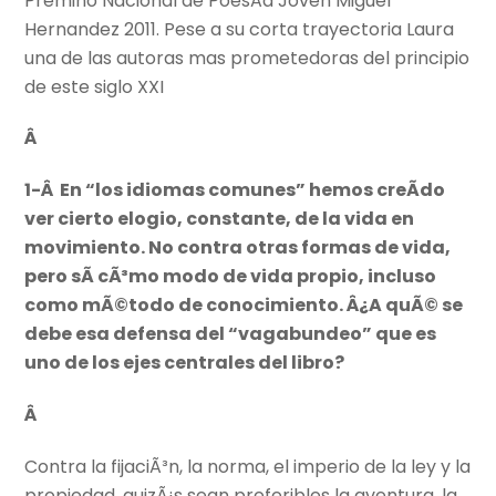
Premino Nacional de PoesÃ­a Joven Miguel
Hernandez 2011. Pese a su corta trayectoria Laura
una de las autoras mas prometedoras del principio
de este siglo XXI
Â
1-Â En “los idiomas comunes” hemos creÃ­do
ver cierto elogio, constante, de la vida en
movimiento. No contra otras formas de vida,
pero sÃ­ cÃ³mo modo de vida propio, incluso
como mÃ©todo de conocimiento. Â¿A quÃ© se
debe esa defensa del “vagabundeo” que es
uno de los ejes centrales del libro?
Â
Contra la fijaciÃ³n, la norma, el imperio de la ley y la
propiedad, quizÃ¡s sean preferibles la aventura, la