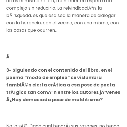
otros el mismo relato, mantener el respeto a lo
complejo sin reducirlo. La reivindicaciÃ³n, la
bÃºsqueda, es que esa sea la manera de dialogar
con la herencia, con el vecino, con una misma, con
las cosas que ocurren…
Â
3- Siguiendo con el contenido del libro, en el
poema “modo de empleo” se vislumbra
tambiÃ©n cierta crÃ­tica a esa pose de poeta
trÃ¡gico tan comÃºn entre los autores jÃ³venes
Â¿Hay demasiada pose de malditismo?
No lo sÃ©. Cada cual tendrÃ¡ sus razones, no tengo