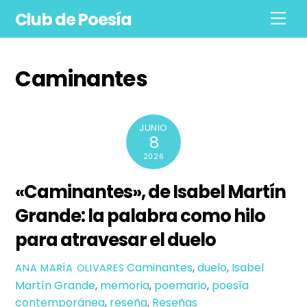
Skip
Club de Poesía
Men
to
content
Caminantes
JUNIO
8
2026
«Caminantes», de Isabel Martín
Grande: la palabra como hilo
para atravesar el duelo
Caminantes
,
duelo
,
Isabel
ANA MARÍA OLIVARES
Martín Grande
,
memoria
,
poemario
,
poesía
contemporánea
,
reseña
,
Reseñas