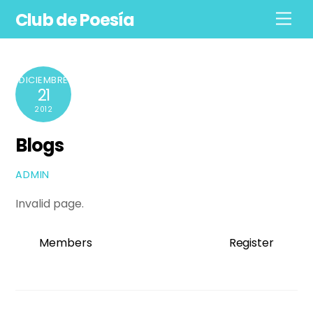
Skip
Club de Poesía
Men
to
content
DICIEMBRE
21
2012
Blogs
ADMIN
Invalid page.
Members
Register