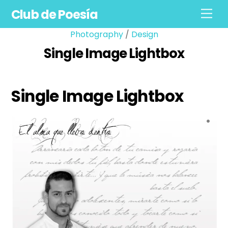
Skip
Club de Poesía
Men
to
content
Photography
/
Design
Single Image Lightbox
Single Image Lightbox