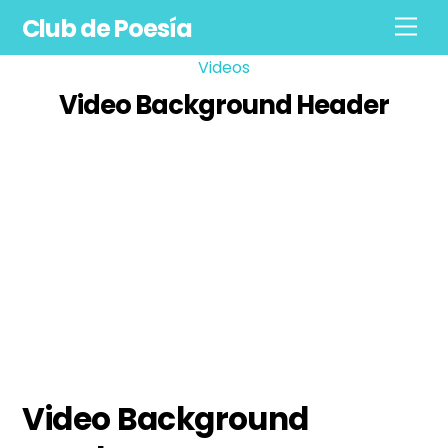
Skip
Club de Poesía
Men
to
content
Videos
Video Background Header
Video Background