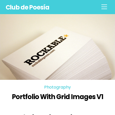
Skip
Club de Poesía
Men
to
content
Photography
Portfolio With Grid Images V1