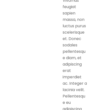
Vivamus
feugiat
sapien
massa, non
luctus purus
scelerisque
et. Donec
sodales
pellentesqu
e diam, et
adipiscing
erat
imperdiet
ac. Integer a
lacinia velit.
Pellentesqu
e eu
adipiscing