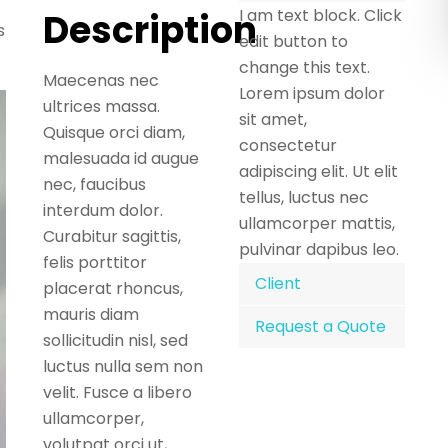
I am text block. Click
Description
s
edit button to
change this text.
Maecenas nec
Lorem ipsum dolor
ultrices massa.
sit amet,
Quisque orci diam,
consectetur
malesuada id augue
adipiscing elit. Ut elit
nec, faucibus
tellus, luctus nec
interdum dolor.
ullamcorper mattis,
Curabitur sagittis,
pulvinar dapibus leo.
felis porttitor
Client
placerat rhoncus,
mauris diam
Request a Quote
sollicitudin nisl, sed
luctus nulla sem non
velit. Fusce a libero
ullamcorper,
volutpat orci ut,