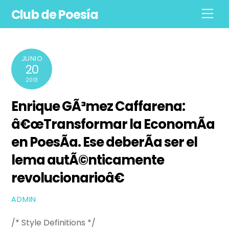
Skip
Club de Poesía
Men
to
content
JUNIO
20
2013
Enrique GÃ³mez Caffarena:
â€œTransformar la EconomÃ­a
en PoesÃ­a. Ese deberÃ­a ser el
lema autÃ©nticamente
revolucionarioâ€
ADMIN
/* Style Definitions */