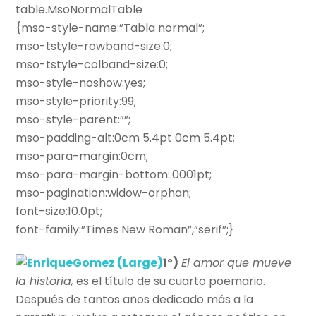
table.MsoNormalTable
{mso-style-name:”Tabla normal”;
mso-tstyle-rowband-size:0;
mso-tstyle-colband-size:0;
mso-style-noshow:yes;
mso-style-priority:99;
mso-style-parent:””;
mso-padding-alt:0cm 5.4pt 0cm 5.4pt;
mso-para-margin:0cm;
mso-para-margin-bottom:.0001pt;
mso-pagination:widow-orphan;
font-size:10.0pt;
font-family:”Times New Roman”,”serif”;}
1º)
El amor que mueve
la historia,
es el título de su cuarto poemario.
Después de tantos años dedicado más a la