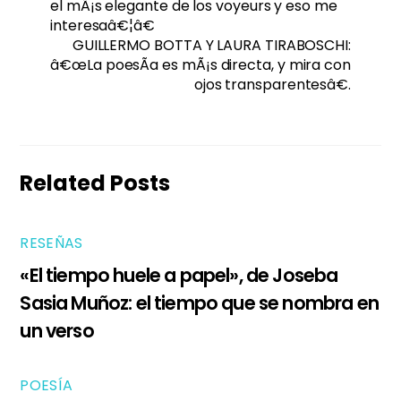
el mÃ¡s elegante de los voyeurs y eso me
interesaâ€¦â€
GUILLERMO BOTTA Y LAURA TIRABOSCHI:
â€œLa poesÃ­a es mÃ¡s directa, y mira con
ojos transparentesâ€.
Related Posts
RESEÑAS
«El tiempo huele a papel», de Joseba
Sasia Muñoz: el tiempo que se nombra en
un verso
POESÍA