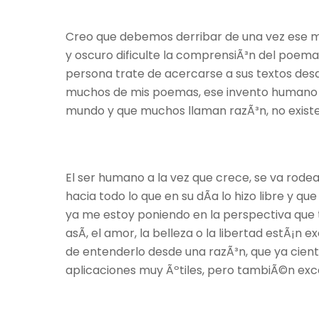
Creo que debemos derribar de una vez ese m
y oscuro dificulte la comprensiÃ³n del poema
persona trate de acercarse a sus textos des
muchos de mis poemas, ese invento humano p
mundo y que muchos llaman razÃ³n, no existe
El ser humano a la vez que crece, se va rode
hacia todo lo que en su dÃ­a lo hizo libre y 
ya me estoy poniendo en la perspectiva que t
asÃ­, el amor, la belleza o la libertad estÃ¡
de entenderlo desde una razÃ³n, que ya cien
aplicaciones muy Ãºtiles, pero tambiÃ©n ex