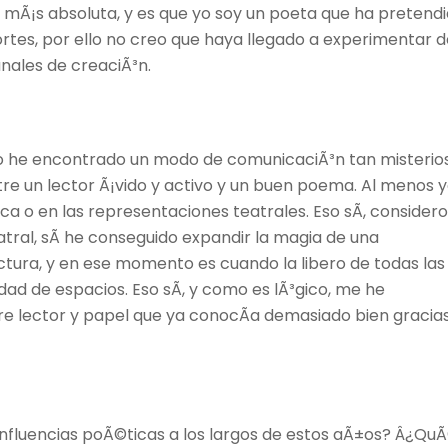
d mÃ¡s absoluta, y es que yo soy un poeta que ha pretend
ortes, por ello no creo que haya llegado a experimentar 
anales de creaciÃ³n.
 no he encontrado un modo de comunicaciÃ³n tan misterio
tre un lector Ã¡vido y activo y un buen poema. Al menos 
a o en las representaciones teatrales. Eso sÃ­, considero
tral, sÃ­ he conseguido expandir la magia de una
ctura, y en ese momento es cuando la libero de todas las
idad de espacios. Eso sÃ­, y como es lÃ³gico, me he
e lector y papel que ya conocÃ­a demasiado bien gracia
influencias poÃ©ticas a los largos de estos aÃ±os? Â¿Qu