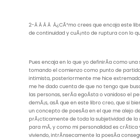
2-Â Â Â Â Â¿CÃ³mo crees que encaja este lib
de continuidad y cuÃ¡nto de ruptura con lo 
Pues encaja en lo que yo definirÃ­a como una
tomando el comienzo como punto de partida. 
intimista, posteriormente me hice extremad
me he dado cuenta de que no tengo que busca
las personas, serÃ­a egoÃ­sta o vanidoso el 
demÃ¡s, asÃ­ que en este libro creo, que si b
un concepto de poesÃ­a en el que me alejo d
prÃ¡cticamente de toda la subjetividad de la 
para mÃ­, y como mi personalidad es crÃ­tica
viviendo, intrÃ­nsecamente la poesÃ­a conseg