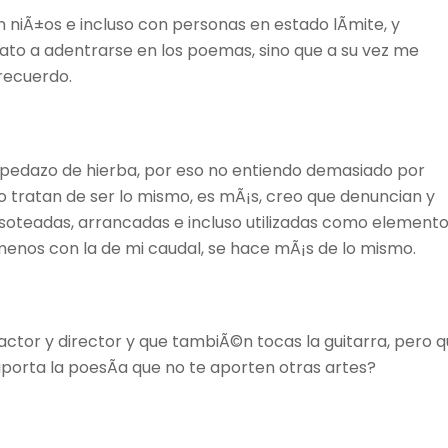
niÃ±os e incluso con personas en estado lÃ­mite, y
ato a adentrarse en los poemas, sino que a su vez me
 recuerdo.
 pedazo de hierba, por eso no entiendo demasiado por
tratan de ser lo mismo, es mÃ¡s, creo que denuncian y
isoteadas, arrancadas e incluso utilizadas como element
menos con la de mi caudal, se hace mÃ¡s de lo mismo.
ctor y director y que tambiÃ©n tocas la guitarra, pero 
porta la poesÃ­a que no te aporten otras artes?