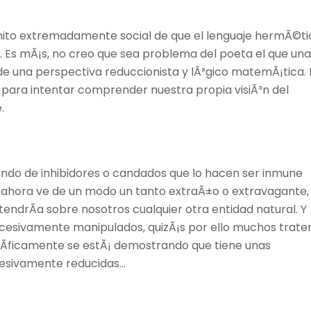
ito extremadamente social de que el lenguaje hermÃ©ti
. Es mÃ¡s, no creo que sea problema del poeta el que una
de una perspectiva reduccionista y lÃ³gico matemÃ¡tica. 
ara intentar comprender nuestra propia visiÃ³n del
.
ando de inhibidores o candados que lo hacen ser inmune
que ahora ve de un modo un tanto extraÃ±o o extravagante,
endrÃ­a sobre nosotros cualquier otra entidad natural. Y
n excesivamente manipulados, quizÃ¡s por ello muchos trate
tÃ­ficamente se estÃ¡ demostrando que tiene unas
cesivamente reducidas…