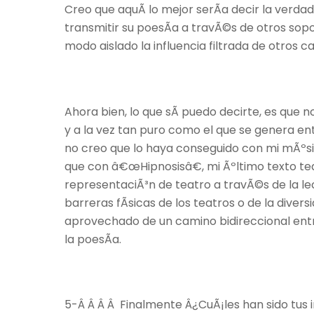
Creo que aquÃ­ lo mejor serÃ­a decir la verda
transmitir su poesÃ­a a travÃ©s de otros sop
modo aislado la influencia filtrada de otros c
Ahora bien, lo que sÃ­ puedo decirte, es que
y a la vez tan puro como el que se genera en
no creo que lo haya conseguido con mi mÃºsic
que con â€œHipnosisâ€, mi Ãºltimo texto tea
representaciÃ³n de teatro a travÃ©s de la le
barreras fÃ­sicas de los teatros o de la divers
aprovechado de un camino bidireccional entr
la poesÃ­a.
5-Â Â Â Â Finalmente Â¿CuÃ¡les han sido tus 