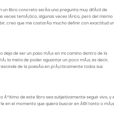
 un libro concreto serÃ­a una pregunta muy difÃ­cil de
s veces temÃ¡tico, algunas veces lÃ­rico, pero del mismo
bir, creo que me costarÃ­a mucho definir con exactitud u
no deja de ser un paso mÃ¡s en mi camino dentro de la
tÃ¡ la meta de poder aguantar un poco mÃ¡s, es decir,
rescinde de la poesÃ­a en prÃ¡cticamente todos sus
to Ãºltimo de este libro sea subjetivamente seguir vivo, y 
arle en el momento que quiera buscar en Ã©l tanto o mÃ¡