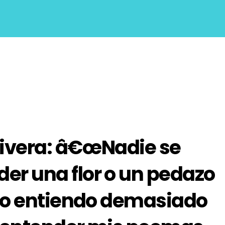
Rivera: â€œNadie se
r una flor o un pedazo
 no entiendo demasiado