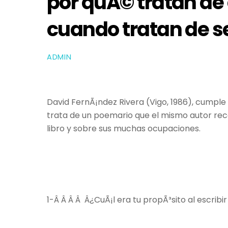
por quÃ© tratan d
cuando tratan de s
ADMIN
David FernÃ¡ndez Rivera (Vigo, 1986), cump
trata de un poemario que el mismo autor rec
libro y sobre sus muchas ocupaciones.
1-Â Â Â Â Â¿CuÃ¡l era tu propÃ³sito al escribi