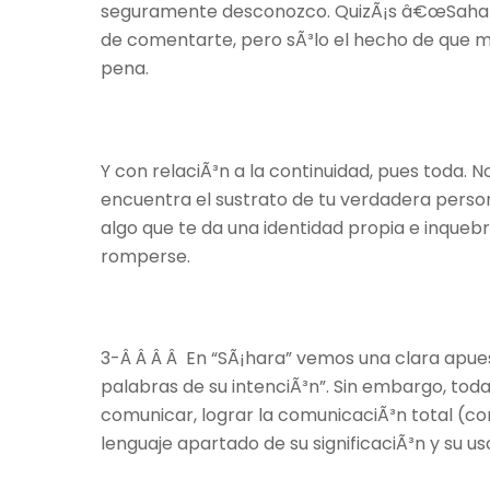
seguramente desconozco. QuizÃ¡s â€œSahara
de comentarte, pero sÃ³lo el hecho de que m
pena.
Y con relaciÃ³n a la continuidad, pues toda. N
encuentra el sustrato de tu verdadera pers
algo que te da una identidad propia e inqueb
romperse.
3-Â Â Â Â En “SÃ¡hara” vemos una clara apues
palabras de su intenciÃ³n”. Sin embargo, toda
comunicar, lograr la comunicaciÃ³n total (co
lenguaje apartado de su significaciÃ³n y su u