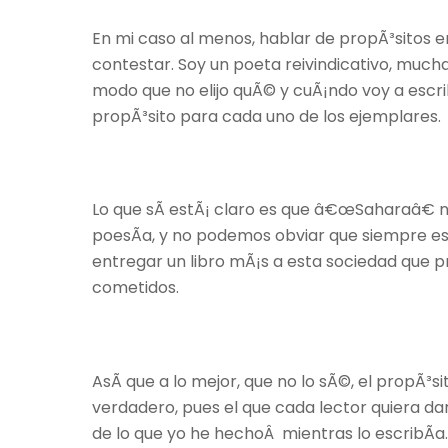
En mi caso al menos, hablar de propÃ³sitos en
contestar. Soy un poeta reivindicativo, mucha
modo que no elijo quÃ© y cuÃ¡ndo voy a escri
propÃ³sito para cada uno de los ejemplares.
Lo que sÃ­ estÃ¡ claro es que â€œSaharaâ€ 
poesÃ­a, y no podemos obviar que siempre es
entregar un libro mÃ¡s a esta sociedad que p
cometidos.
AsÃ­ que a lo mejor, que no lo sÃ©, el propÃ³si
verdadero, pues el que cada lector quiera d
de lo que yo he hechoÂ mientras lo escribÃ­a.