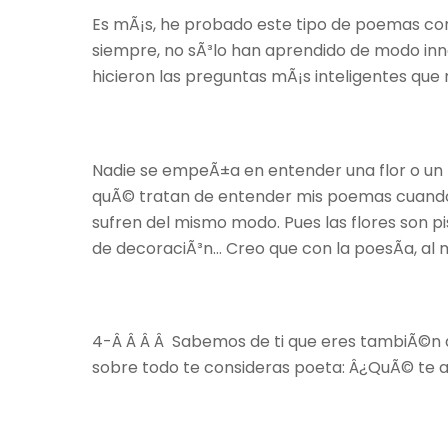
Es mÃ¡s, he probado este tipo de poemas con 
siempre, no sÃ³lo han aprendido de modo inn
hicieron las preguntas mÃ¡s inteligentes que
Nadie se empeÃ±a en entender una flor o un
quÃ© tratan de entender mis poemas cuando 
sufren del mismo modo. Pues las flores son p
de decoraciÃ³n… Creo que con la poesÃ­a, al 
4-Â Â Â Â Sabemos de ti que eres tambiÃ©n a
sobre todo te consideras poeta: Â¿QuÃ© te a