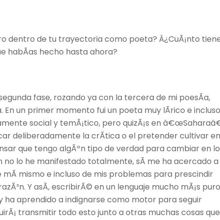
ro dentro de tu trayectoria como poeta? Â¿CuÃ¡nto tien
que habÃ­as hecho hasta ahora?
 segunda fase, rozando ya con la tercera de mi poesÃ­a,
En un primer momento fui un poeta muy lÃ­rico e inclus
amente social y temÃ¡tico, pero quizÃ¡s en â€œSaharaâ€
r deliberadamente la crÃ­tica o el pretender cultivar e
pensar que tengo algÃºn tipo de verdad para cambiar en l
ien no lo he manifestado totalmente, sÃ­ me ha acercado a
e mÃ­ mismo e incluso de mis problemas para prescindir
razÃ³n. Y asÃ­, escribirÃ© en un lenguaje mucho mÃ¡s pur
 y ha aprendido a indignarse como motor para seguir
uirÃ¡ transmitir todo esto junto a otras muchas cosas que