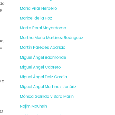
ido
María Villar Herbello
de
Maricel de la Hoz
Marta Peral Mayordomo
Martha María Martínez Rodríguez
so,
yo
Martín Paredes Aparicio
Miguel Ángel Baamonde
Miguel Ángel Cabrero
Miguel Ángel Dolz García
s a
Miguel Angel Martínez Janáriz
Mónica Galindo y Sara Marín
Najim Mouhsin
Ã©