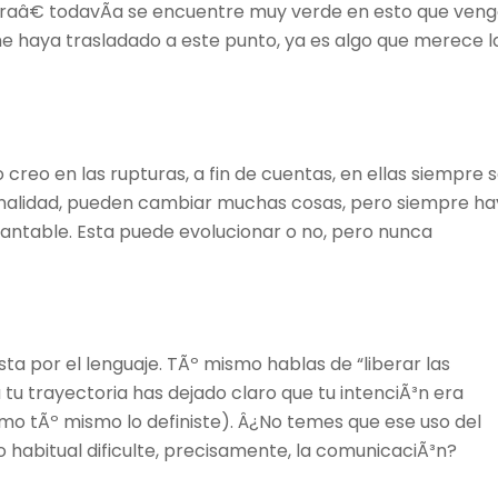
â€ todavÃ­a se encuentre muy verde en esto que ven
e haya trasladado a este punto, ya es algo que merece l
o creo en las rupturas, a fin de cuentas, en ellas siempre 
onalidad, pueden cambiar muchas cosas, pero siempre ha
rantable. Esta puede evolucionar o no, pero nunca
ta por el lenguaje. TÃº mismo hablas de “liberar las
 tu trayectoria has dejado claro que tu intenciÃ³n era
mo tÃº mismo lo definiste). Â¿No temes que ese uso del
so habitual dificulte, precisamente, la comunicaciÃ³n?