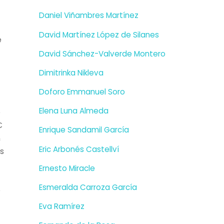
Daniel Viñambres Martínez
David Martínez López de Silanes
e
David Sánchez-Valverde Montero
Dimitrinka Nikleva
Doforo Emmanuel Soro
Elena Luna Almeda
o

Enrique Sandamil García
n
Eric Arbonés Castellví
os
Ernesto Miracle
Esmeralda Carroza García
o
Eva Ramírez