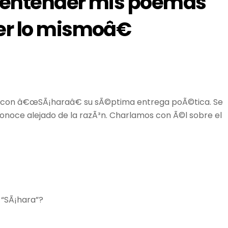
e entender mis poemas
er lo mismoâ€
le con â€œSÃ¡haraâ€ su sÃ©ptima entrega poÃ©tica. Se
onoce alejado de la razÃ³n. Charlamos con Ã©l sobre el
r “SÃ¡hara”?