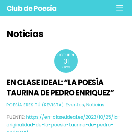
Skip
Club de Poesía
Men
to
content
Noticias
OCTUBRE
31
2023
EN CLASE IDEAL: “LA POESÍA
TAURINA DE PEDRO ENRIQUEZ”
Eventos
,
Noticias
POESÍ­A ERES TÚ (REVISTA)
FUENTE:
https://en-clase.ideal.es/2023/10/25/la-
originalidad-de-la-poesia-taurina-de-pedro-