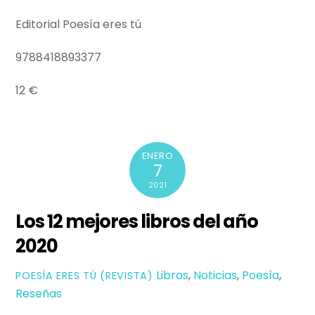
Editorial Poesía eres tú
9788418893377
12 €
ENERO
7
2021
Los 12 mejores libros del año
2020
Libros
,
Noticias
,
Poesía
,
POESÍ­A ERES TÚ (REVISTA)
Reseñas