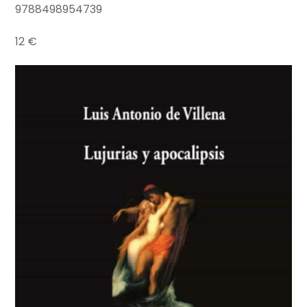
9788498954739
12 €