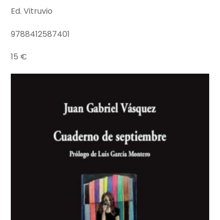
Ed. Vitruvio
9788412587401
15 €