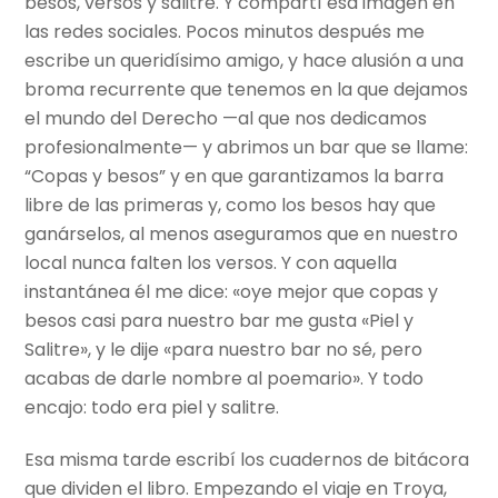
besos, versos y salitre. Y compartí esa imagen en
las redes sociales. Pocos minutos después me
escribe un queridísimo amigo, y hace alusión a una
broma recurrente que tenemos en la que dejamos
el mundo del Derecho —al que nos dedicamos
profesionalmente— y abrimos un bar que se llame:
“Copas y besos” y en que garantizamos la barra
libre de las primeras y, como los besos hay que
ganárselos, al menos aseguramos que en nuestro
local nunca falten los versos. Y con aquella
instantánea él me dice: «oye mejor que copas y
besos casi para nuestro bar me gusta «Piel y
Salitre», y le dije «para nuestro bar no sé, pero
acabas de darle nombre al poemario». Y todo
encajo: todo era piel y salitre.
Esa misma tarde escribí los cuadernos de bitácora
que dividen el libro. Empezando el viaje en Troya,