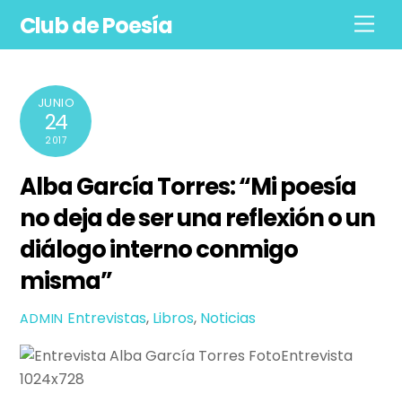
Skip
Club de Poesía
Men
to
content
JUNIO
24
2017
Alba García Torres: “Mi poesía
no deja de ser una reflexión o un
diálogo interno conmigo
misma”
Entrevistas
,
Libros
,
Noticias
ADMIN