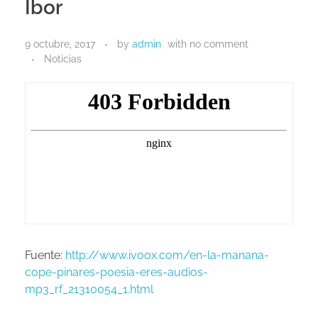
Ibor
9 octubre, 2017
by
admin
with
no comment
Noticias
VIDEOS
GRUPO EDITORIAL DE POESÍA
Fuente:
http://www.ivoox.com/en-la-manana-
cope-pinares-poesia-eres-audios-
mp3_rf_21310054_1.html