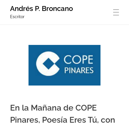
Andrés P. Broncano
Escritor
ANDRES P. BRONCANO ACABA DE PUBLICAR UN LIBRO RUTA
RUTAS COMO LACRES DE LA TIERRA
POESÍA
NOTICIAS
En la Mañana de COPE
Pinares, Poesía Eres Tú, con
AUDIOS DEL LIBRO DEL LIBRO DE POESÍA RUTAS COMO LAC