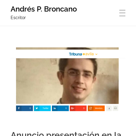
Andrés P. Broncano
Escritor
ANDRES P. BRONCANO ACABA DE PUBLICAR UN LIBRO RUTA
RUTAS COMO LACRES DE LA TIERRA
POESÍA
NOTICIAS
Anuncio presentación en la
AUDIOS DEL LIBRO DEL LIBRO DE POESÍA RUTAS COMO LAC