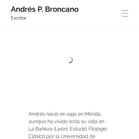
Andrés P. Broncano
Escritor
ANDRES P. BRONCANO ACABA DE PUBLICAR UN LIBRO RUTAS
RUTAS COMO LACRES DE LA TIERRA
POESÍA
NOTICIAS
Andrés nació en 1991 en Mérida,
aunque ha vivido toda su vida en
La Bañeza (León). Estudió
Filología
Clásica
por la Universidad de
AUDIOS DEL LIBRO DEL LIBRO DE POESÍA RUTAS COMO LAC