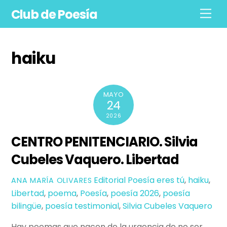
Skip
Club de Poesía
Men
to
content
haiku
MAYO
24
2026
CENTRO PENITENCIARIO. Silvia
Cubeles Vaquero. Libertad
Editorial Poesía eres tú
,
haiku
,
ANA MARÍA OLIVARES
Libertad
,
poema
,
Poesía
,
poesía 2026
,
poesía
bilingüe
,
poesía testimonial
,
Silvia Cubeles Vaquero
Hay poemas que nacen de la urgencia de no ser