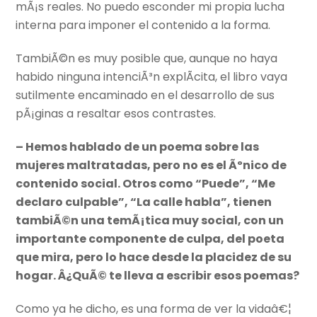
mÃ¡s reales. No puedo esconder mi propia lucha
interna para imponer el contenido a la forma.
TambiÃ©n es muy posible que, aunque no haya
habido ninguna intenciÃ³n explÃ­cita, el libro vaya
sutilmente encaminado en el desarrollo de sus
pÃ¡ginas a resaltar esos contrastes.
– Hemos hablado de un poema sobre las
mujeres maltratadas, pero no es el Ãºnico de
contenido social. Otros como “Puede”, “Me
declaro culpable”, “La calle habla”, tienen
tambiÃ©n una temÃ¡tica muy social, con un
importante componente de culpa, del poeta
que mira, pero lo hace desde la placidez de su
hogar. Â¿QuÃ© te lleva a escribir esos poemas?
Como ya he dicho, es una forma de ver la vidaâ€¦