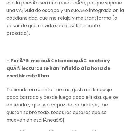
eso la poesÃ­a sea una revelaciÃ³n, porque supone
una vÃ¡lvula de escape y un sueÃ±o integrado en la
cotidianeidad, que me relaja y me transforma (a
pesar de que mi vida sea absolutamente
prosaica).
– Por Ãºltimo: cuÃ©ntanos quÃ© poetas y
quÃ© lecturas te han influido a la hora de
escribir este libro
Teniendo en cuenta que me gusta un lenguaje
poco barroco y desde luego poco elitista, que se
entienda y que sea capaz de comunicar; me
gustan sobre todo, todos los autores que se
mueven en esa lÃ­neaâ€¦