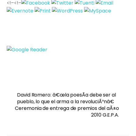
<!–
<!–
David Romero: â€œla poesÃ­a debe ser al
pueblo, lo que el arma a la revoluciÃ³nâ€
Ceremonia de entrega de premios del aÃ±o
2010 G.E.P.A.