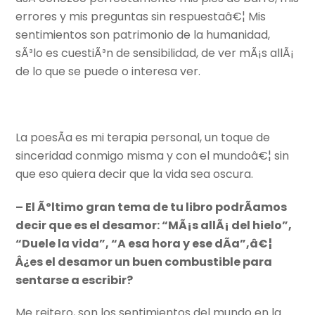
errores y mis preguntas sin respuestaâ€¦ Mis
sentimientos son patrimonio de la humanidad,
sÃ³lo es cuestiÃ³n de sensibilidad, de ver mÃ¡s allÃ¡
de lo que se puede o interesa ver.
La poesÃ­a es mi terapia personal, un toque de
sinceridad conmigo misma y con el mundoâ€¦ sin
que eso quiera decir que la vida sea oscura.
– El Ãºltimo gran tema de tu libro podrÃ­amos
decir que es el desamor: “MÃ¡s allÃ¡ del hielo”,
“Duele la vida”, “A esa hora y ese dÃ­a”,â€¦
Â¿es el desamor un buen combustible para
sentarse a escribir?
Me reitero, son los sentimientos del mundo en la