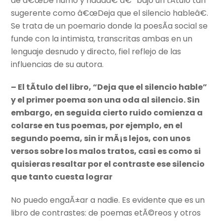
de â€œDe humo y nadaâ€ â€“ bajo un tÃ­tulo tan
sugerente como â€œDeja que el silencio hableâ€.
Se trata de un poemario donde la poesÃ­a social se
funde con la intimista, transcritas ambas en un
lenguaje desnudo y directo, fiel reflejo de las
influencias de su autora.
– El tÃ­tulo del libro, “Deja que el silencio hable”
y el primer poema son una oda al silencio. Sin
embargo, en seguida cierto ruido comienza a
colarse en tus poemas, por ejemplo, en el
segundo poema, sin ir mÃ¡s lejos, con unos
versos sobre los malos tratos, casi es como si
quisieras resaltar por el contraste ese silencio
que tanto cuesta lograr
No puedo engaÃ±ar a nadie. Es evidente que es un
libro de contrastes: de poemas etÃ©reos y otros