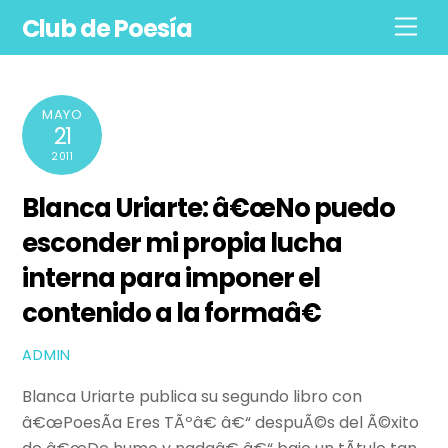
Skip
Club de Poesía
Men
to
content
MAYO
21
2011
Blanca Uriarte: â€œNo puedo
esconder mi propia lucha
interna para imponer el
contenido a la formaâ€
ADMIN
Blanca Uriarte publica su segundo libro con
â€œPoesÃ­a Eres TÃºâ€ â€“ despuÃ©s del Ã©xito