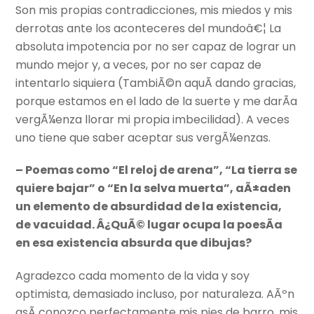
Son mis propias contradicciones, mis miedos y mis
derrotas ante los aconteceres del mundoâ€¦ La
absoluta impotencia por no ser capaz de lograr un
mundo mejor y, a veces, por no ser capaz de
intentarlo siquiera (TambiÃ©n aquÃ­ dando gracias,
porque estamos en el lado de la suerte y me darÃ­a
vergÃ¼enza llorar mi propia imbecilidad). A veces
uno tiene que saber aceptar sus vergÃ¼enzas.
– Poemas como “El reloj de arena”, “La tierra se
quiere bajar” o “En la selva muerta”, aÃ±aden
un elemento de absurdidad de la existencia,
de vacuidad. Â¿QuÃ© lugar ocupa la poesÃ­a
en esa existencia absurda que dibujas?
Agradezco cada momento de
la vida y soy
optimista, demasiado incluso, por naturaleza. AÃºn
asÃ­ conozco perfectamente mis pies de barro, mis