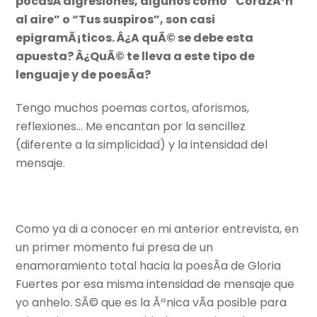
pocasÂ digresiones, algunos como “CorazÃ³n
al aire” o “Tus suspiros”, son casi
epigramÃ¡ticos. Â¿A quÃ© se debe esta
apuesta? Â¿QuÃ© te lleva a este tipo de
lenguaje y de poesÃ­a?
Tengo muchos poemas cortos, aforismos,
reflexiones… Me encantan por la sencillez
(diferente a la simplicidad) y la intensidad del
mensaje.
Como ya di a conocer en mi anterior entrevista, en
un primer momento fui presa de un
enamoramiento total hacia la poesÃ­a de Gloria
Fuertes por esa misma intensidad de mensaje que
yo anhelo. SÃ© que es la Ãºnica vÃ­a posible para