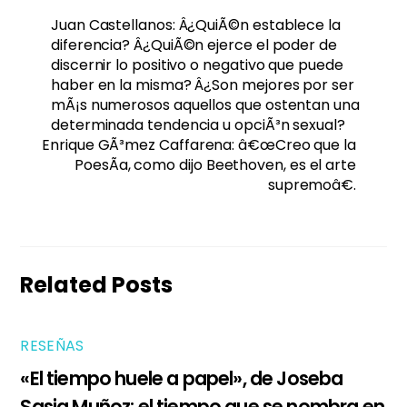
Juan Castellanos: Â¿QuiÃ©n establece la
diferencia? Â¿QuiÃ©n ejerce el poder de
discernir lo positivo o negativo que puede
haber en la misma? Â¿Son mejores por ser
mÃ¡s numerosos aquellos que ostentan una
determinada tendencia u opciÃ³n sexual?
Enrique GÃ³mez Caffarena: â€œCreo que la
PoesÃ­a, como dijo Beethoven, es el arte
supremoâ€.
Related Posts
RESEÑAS
«El tiempo huele a papel», de Joseba
Sasia Muñoz: el tiempo que se nombra en