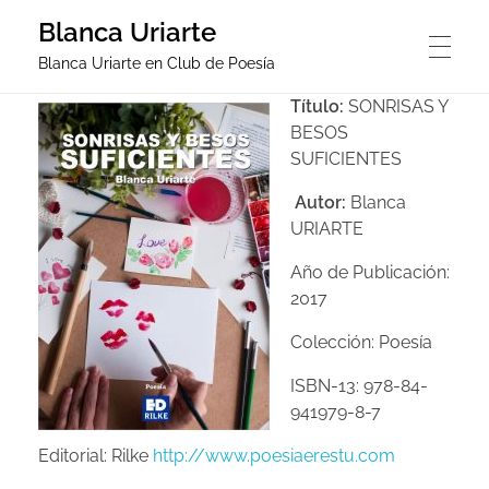
Blanca Uriarte
Blanca Uriarte en Club de Poesía
Título:
SONRISAS Y
PORTADA
BESOS
SUFICIENTES
Autor:
Blanca
BLANCA URIARTE
URIARTE
Año de Publicación:
2017
ENTREVISTA
Colección: Poesía
ISBN-13: 978-84-
NOTICIAS
941979-8-7
Editorial: Rilke
http://www.poesiaerestu.com
POEMAS