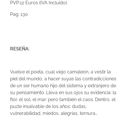
PVP:12 Euros (IVA Incluido).
Pag. 130
LIBROS
RESEÑA:
DEJA QUE EL SILENCIO HABLE
VIDEOS
DE HUMO Y NADA
Vuelve el poeta, cual viejo camaleón, a vestir la
GRUPO EDITORIAL DE POESÍA
SINE HOMO
piel del mundo, a hacer suyas las contradicciones
de un ser humano hijo del sistema y extranjero de
SIN MANDO A DISTANCIA
su pensamiento. Lleva en sus ojos su evidencia: la
DADOS DE LUNA
flor, el sol, el mar; pero también el caos. Dentro, el
puzle insalvable de los años: dudas,
EL SACO ROTO DE LOS DIAS
vulnerabilidad, miedos, alegrías, ternura…
SONRISAS Y BESOS SUFICIENTES