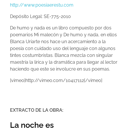
http://www.poesiaerestu.com
Depósito Legal: SE-775-2010
LIBROS
De humo y nada es un libro compuesto por dos
poemarios Mi malecón y De humo y nada, en ellos
Blanca Uriarte nos hace un acercamiento a la
poesía con cuidado uso del lenguaje con algunos
DEJA QUE EL SILENCIO HABLE
VIDEOS
tintes costumbristas. Blanca mezcla con singular
DE HUMO Y NADA
maestría la lirica y la dramática para llegar al lector
haciendo que este se involucre en sus poemas.
GRUPO EDITORIAL DE POESÍA
SINE HOMO
[vimeo]http://vimeo.com/10417112[/vimeo]
SIN MANDO A DISTANCIA
DADOS DE LUNA
EXTRACTO DE LA OBRA:
EL SACO ROTO DE LOS DIAS
SONRISAS Y BESOS SUFICIENTES
La noche es