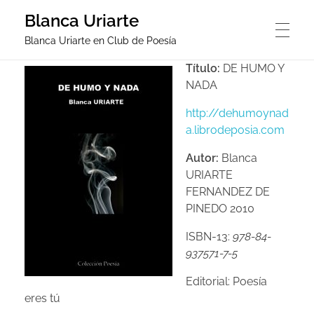
Blanca Uriarte
Blanca Uriarte en Club de Poesía
Título:
DE HUMO Y
PORTADA
NADA
http://dehumoynad
a.librodeposia.com
BLANCA URIARTE
Autor:
Blanca
URIARTE
FERNANDEZ DE
ENTREVISTA
PINEDO 2010
ISBN-13:
978-84-
937571-7-5
NOTICIAS
Editorial: Poesía
eres tú
POEMAS