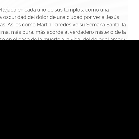
reflejada en cada uno de sus templos, como una
la oscuridad del dolor de una ciudad por ver a Jesús
as. Así es como Martín Paredes ve su Semana Santa, la
ima, más pura, más acorde al verdadero misterio de la
so en el paso de la muerte a la vida, del dolor al amor y
y un Nazareno
la esencia y el sentimiento de una ciudad
 en los versos de este poeta giennense de pro.
mildad, Buena Muerte, Vera Cruz, Expiración, Calvario y
ociones de un pueblo entero.
nez
imeras páginas del libro Siete cruces y