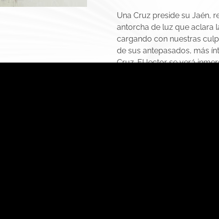
Una Cruz preside su Jaén, 
antorcha de luz que aclara 
cargando con nuestras culp
All rights reserved. Powered by Phlox Theme
de sus antepasados, más ínt
Cruz. El lector se verá inmer
descubrirá en
Siete cruces 
de Semana Santa, plasmados
Misericordia, Clemencia, Hu
Jesús de los Descalzos, dev
José Domingo Lanzas Martí
Lee gratis las pr