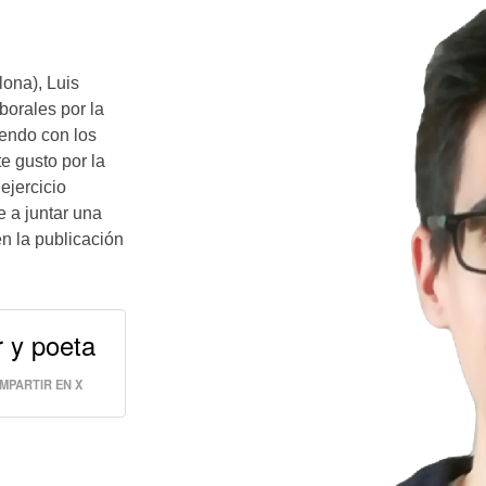
lona), Luis
orales por la
iendo con los
e gusto por la
ejercicio
e a juntar una
n la publicación
r y poeta
MPARTIR EN X