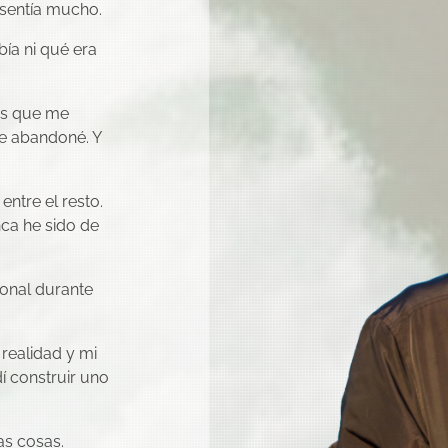
, sentía mucho.
bía ni qué era
os que me
e abandoné. Y
ntre el resto.
ca he sido de
onal durante
 realidad y mi
í construir uno
as cosas.