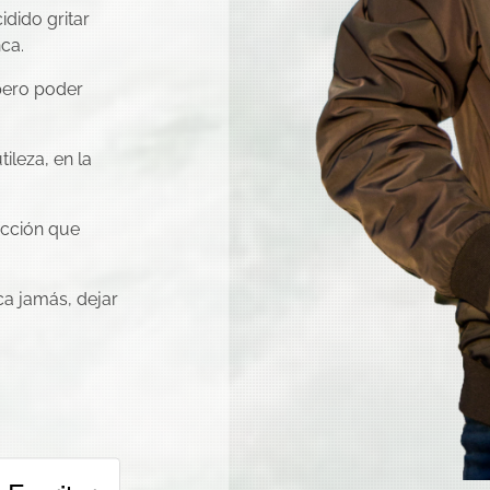
dido gritar
ca.
pero poder
ileza, en la
ección que
ca jamás, dejar