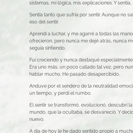
sistemas, mi lógica, mis explicaciones. Y sentía
Sentía tanto que sufría por sentir. Aunque no sa
eso del sentir.
Aprendí a luchar, y me agarré a todas las man
ofrecieron, pero nunca me dejé atrás, nunca m
seguía sintiendo.
Fui creciendo y nunca destaqué especialmente e
Era uno más, un poco callado tal vez, pero nun
hablar mucho. He pasado desapercibido.
Anduve por el sendero de la neutralidad emoci
un tiempo, y perdí el rumbo.
El sentir se transformó, evolucionó, descubrí la
mundo, que la ocultaba, se desvaneció. Y decid
nuevo.
A día de hoy le he dado sentido propio a much