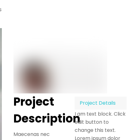
s
Project
Project Details
I am text block. Click
Description
edit button to
change this text.
Maecenas nec
Lorem ipsum dolor