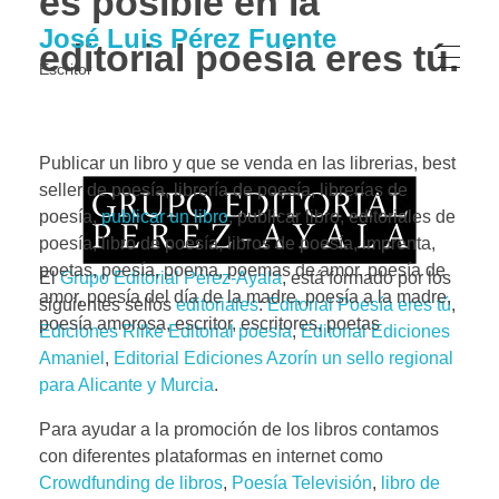
es posible en la
José Luis Pérez Fuente
editorial poesía eres tú.
Escritor
Publicar un libro y que se venda en las librerias, best
seller de poesía, librería de poesía, librerías de
poesía,
publicar un libro
, publicar libro, editoriales de
poesía, libro de poesía, libros de poesía, imprenta,
poetas, poesía, poema, poemas de amor, poesía de
El
Grupo Editorial Pérez-Ayala
, está formado por los
amor, poesía del día de la madre, poesía a la madre,
siguientes sellos
editoriales
:
Editorial Poesía eres tú
,
poesía amorosa, escritor, escritores, poetas
Ediciones Rilke
Editorial poesía
,
Editorial
Ediciones
Amaniel
,
Editorial
Ediciones Azorín un sello regional
para Alicante y Murcia
.
Para ayudar a la promoción de los libros contamos
con diferentes plataformas en internet como
Crowdfunding de libros
,
Poesía Televisión
,
libro de