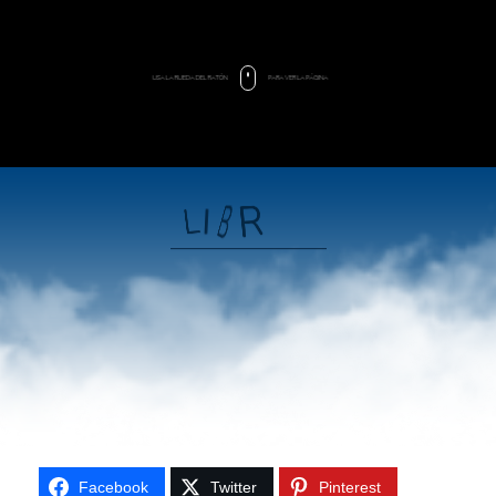
USA
LA
RUEDA
DEL
RATÓN
PARA
VER
LA
PÁGINA
L
S
I
O
R
B
Facebook
Twitter
Pinterest