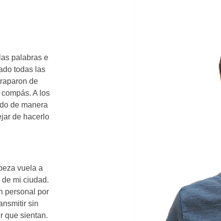
.
as palabras e
ado todas las
atraparon de
o compás. A los
ando de manera
ejar de hacerlo
abeza vuela a
 de mi ciudad.
n personal por
ansmitir sin
r que sientan.