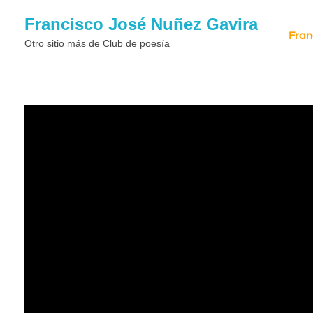
Francisco José Nuñez Gavira
Fran
Otro sitio más de Club de poesí­a