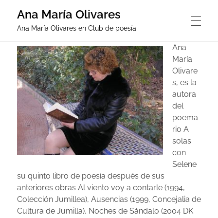
Ana María Olivares
Ana María Olivares en Club de poesía
Ana
ESCRITORA Y EDITOR
María
Olivare
s, es la
autora
LIBROS
del
poema
rio A
A solas con Selene
NOTICIAS
solas
con
Escrito en la memoria
Selene
su quinto libro de poesía después de sus
GRUPO EDITORIAL DE POESÍA
anteriores obras Al viento voy a contarle (1994,
Colección Jumillea), Ausencias (1999, Concejalia de
Cultura de Jumilla), Noches de Sándalo (2004 DK
FOTOS