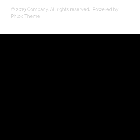
© 2019 Company. All rights reserved. Powered by
Phlox Theme
BOOKTRAILER
GRUPO EDITORIAL DE POESÍA