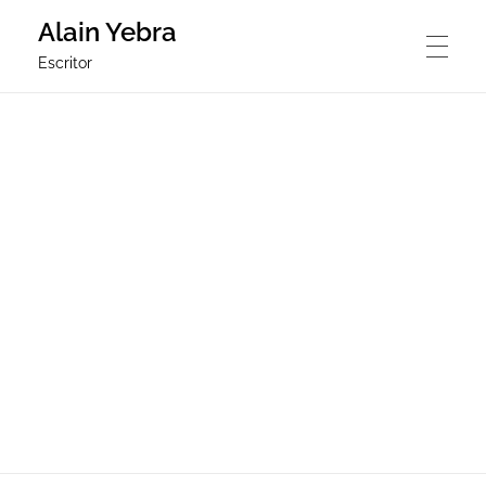
Alain Yebra
Escritor
ALAIN YEBRA
LA REVUELTA
DIAGNÓSTICO ASCÉTICO
POESÍA DE LA REVUELTA
NOTICIAS